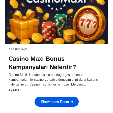
CASINOMAXI
Casino Maxi Bonus
Kampanyaları Nelerdir?
Casino Maxi, kullanıcılarına sunduğu çeşitli bonus
kampanyaları ile casino ve bahis deneyimlerini daha kazançlı
hale getiriyor. Casinomaxi bonusları, özellikle yeni…
1 yıl ago
Show more Posts