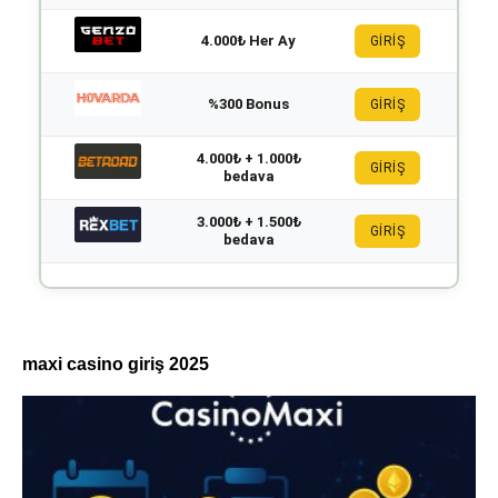
4.000₺ Her Ay
GİRİŞ
%300 Bonus
GİRİŞ
4.000₺ + 1.000₺
GİRİŞ
bedava
3.000₺ + 1.500₺
GİRİŞ
bedava
maxi casino giriş 2025