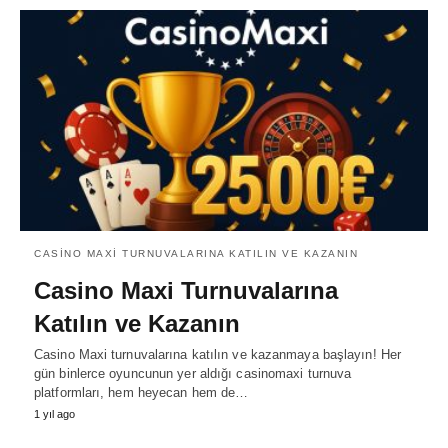
CASINO MAXI TURNUVALARINA KATILIN VE KAZANIN
Casino Maxi Turnuvalarına
Katılın ve Kazanın
Casino Maxi turnuvalarına katılın ve kazanmaya başlayın! Her
gün binlerce oyuncunun yer aldığı casinomaxi turnuva
platformları, hem heyecan hem de…
1 yıl ago