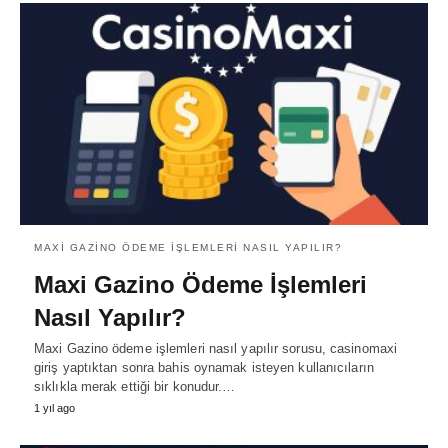
MAXI GAZINO ÖDEME İŞLEMLERI NASIL YAPILIR?
Maxi Gazino Ödeme İşlemleri
Nasıl Yapılır?
Maxi Gazino ödeme işlemleri nasıl yapılır sorusu, casinomaxi
giriş yaptıktan sonra bahis oynamak isteyen kullanıcıların
sıklıkla merak ettiği bir konudur.…
1 yıl ago