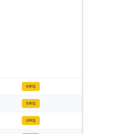
GİRİŞ
GİRİŞ
GİRİŞ