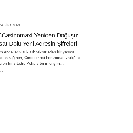
CASINOMAXI
6Casinomaxi Yeniden Doğuşu:
sat Dolu Yeni Adresin Şifreleri
im engellerini sık sık tekrar eden bir yapıda
sına rağmen, Casinomaxi her zaman varlığını
üren bir sitedir. Peki, sitenin erişim…
ago