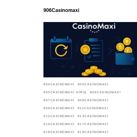
906Casinomaxi
904CASINOMAXI
905CASINOMAXI
905CASINOMAXI GIRIŞ
906CASINOMAXI
907CASINOMAXI
908CASINOMAXI
909CASINOMAXI
911CASINOMAXI
912CASINOMAXI
913CASINOMAXI
914CASINOMAXI
917CASINOMAXI
918CASINOMAXI
919CASINOMAXI