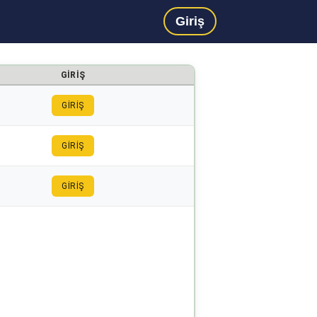
Giriş
GIRIŞ
GİRİŞ
GİRİŞ
GİRİŞ