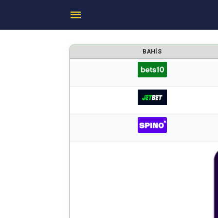
BAHIS