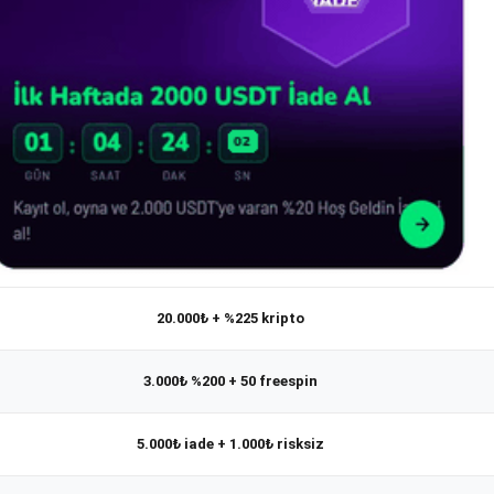
20.000₺ + %225 kripto
3.000₺ %200 + 50 freespin
5.000₺ iade + 1.000₺ risksiz