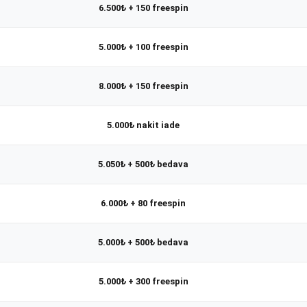
6.500₺ + 150 freespin
5.000₺ + 100 freespin
8.000₺ + 150 freespin
5.000₺ nakit iade
5.050₺ + 500₺ bedava
6.000₺ + 80 freespin
5.000₺ + 500₺ bedava
5.000₺ + 300 freespin