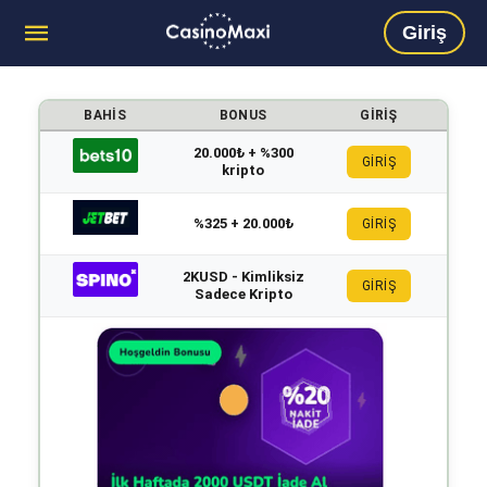
Giriş
BAHIS
BONUS
GIRIŞ
20.000₺ + %300
GİRİŞ
kripto
%325 + 20.000₺
GİRİŞ
2KUSD - Kimliksiz
GİRİŞ
Sadece Kripto