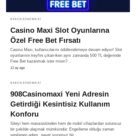
904CASINOMAXI
Casino Maxi Slot Oyunlarına
Özel Free Bet Fırsatı
Casino Maxi, kullanıcılarını ödüllendirmeye devam ediyor! Slot
oyunlarının keyfini çıkarırken aynı zamanda 500 TL değerinde
Free Bet kazanmak ister misin?…
12 ay ago
908CASINOMAXI
908Casinomaxi Yeni Adresin
Getirdiği Kesintisiz Kullanım
Konforu
Siteyi hem masaüstünden hem de mobil cihazlardan sorunsuz
bir şekilde ulaşmak mümkündür. Engelleme olduğu zaman
yenilenen adres, gayet sorunsuz bir…