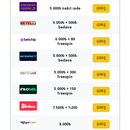
5.000₺ nakit iade
GİRİŞ
5.050₺ + 500₺
GİRİŞ
bedava
6.000₺ + 80
GİRİŞ
freespin
5.000₺ + 500₺
GİRİŞ
bedava
5.000₺ + 300
GİRİŞ
freespin
5.000₺ + 150
GİRİŞ
freespin
7.500₺ + %200
GİRİŞ
8.000₺
GİRİŞ