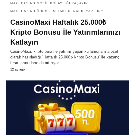
MAXI CASINO MOBIL KOLAYLIĞI YAŞAYIN
MAXI GAZINO ÖDEME İŞLEMLERI NASIL YAPILIR?
CasinoMaxi Haftalık 25.000₺
Kripto Bonusu İle Yatırımlarınızı
Katlayın
CasinoMaxi, kripto para ile yatırım yapan kullanıcılarına özel
olarak hazırladığı “Haftalık 25.000₺ Kripto Bonusu” ile kazanç
fırsatlarını daha da artırıyor.…
12 ay ago