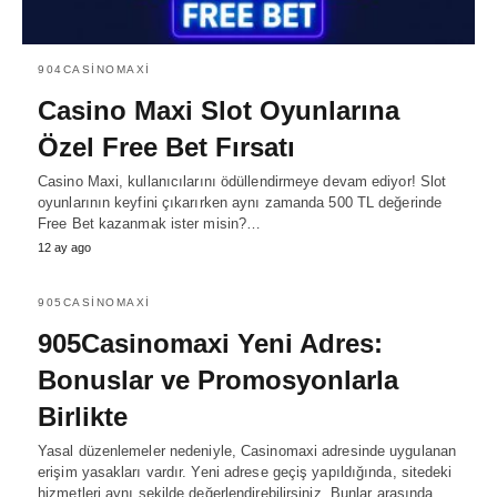
904CASINOMAXI
Casino Maxi Slot Oyunlarına
Özel Free Bet Fırsatı
Casino Maxi, kullanıcılarını ödüllendirmeye devam ediyor! Slot
oyunlarının keyfini çıkarırken aynı zamanda 500 TL değerinde
Free Bet kazanmak ister misin?…
12 ay ago
905CASINOMAXI
905Casinomaxi Yeni Adres:
Bonuslar ve Promosyonlarla
Birlikte
Yasal düzenlemeler nedeniyle, Casinomaxi adresinde uygulanan
erişim yasakları vardır. Yeni adrese geçiş yapıldığında, sitedeki
hizmetleri aynı şekilde değerlendirebilirsiniz. Bunlar arasında,…