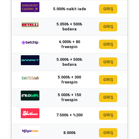
5.000₺ nakit iade
GİRİŞ
5.050₺ + 500₺
GİRİŞ
bedava
6.000₺ + 80
GİRİŞ
freespin
5.000₺ + 500₺
GİRİŞ
bedava
5.000₺ + 300
GİRİŞ
freespin
5.000₺ + 150
GİRİŞ
freespin
7.500₺ + %200
GİRİŞ
8.000₺
GİRİŞ