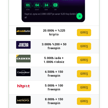
20.000₺ + %225
GİRİŞ
kripto
3.000₺ %200 + 50
GİRİŞ
freespin
5.000₺ iade +
GİRİŞ
1.000₺ risksiz
6.500₺ + 150
GİRİŞ
freespin
5.000₺ + 100
GİRİŞ
freespin
8.000₺ + 150
GİRİŞ
freespin