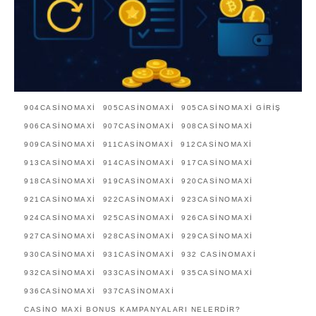
904CASINOMAXI
905CASINOMAXI
905CASINOMAXI GIRIŞ
906CASINOMAXI
907CASINOMAXI
908CASINOMAXI
909CASINOMAXI
911CASINOMAXI
912CASINOMAXI
913CASINOMAXI
914CASINOMAXI
917CASINOMAXI
918CASINOMAXI
919CASINOMAXI
920CASINOMAXI
921CASINOMAXI
922CASINOMAXI
923CASINOMAXI
924CASINOMAXI
925CASINOMAXI
926CASINOMAXI
927CASINOMAXI
928CASINOMAXI
929CASINOMAXI
930CASINOMAXI
931CASINOMAXI
932 CASINOMAXI
932CASINOMAXI
933CASINOMAXI
935CASINOMAXI
936CASINOMAXI
937CASINOMAXI
CASINO MAXI BONUS KAMPANYALARI NELERDIR?