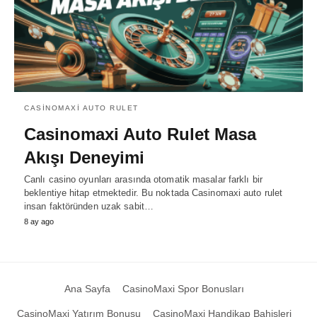
CASINOMAXI AUTO RULET
Casinomaxi Auto Rulet Masa
Akışı Deneyimi
Canlı casino oyunları arasında otomatik masalar farklı bir
beklentiye hitap etmektedir. Bu noktada Casinomaxi auto rulet
insan faktöründen uzak sabit…
8 ay ago
Ana Sayfa
CasinoMaxi Spor Bonusları
CasinoMaxi Yatırım Bonusu
CasinoMaxi Handikap Bahisleri