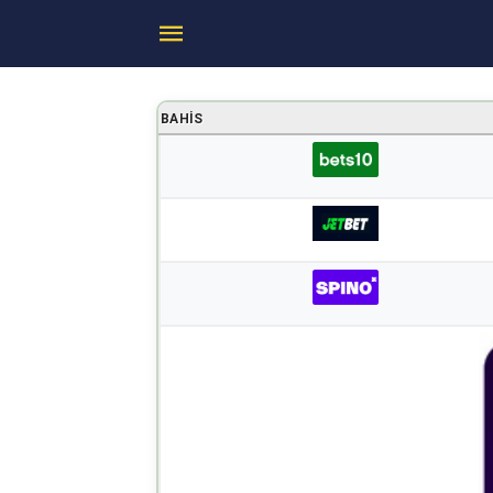
BAHIS