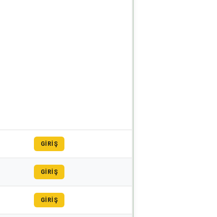
GİRİŞ
GİRİŞ
GİRİŞ