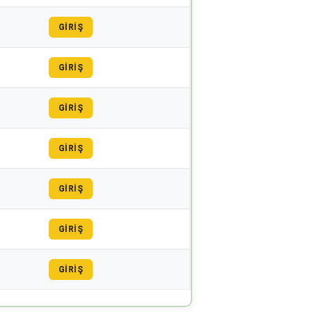
GİRİŞ
GİRİŞ
GİRİŞ
GİRİŞ
GİRİŞ
GİRİŞ
GİRİŞ