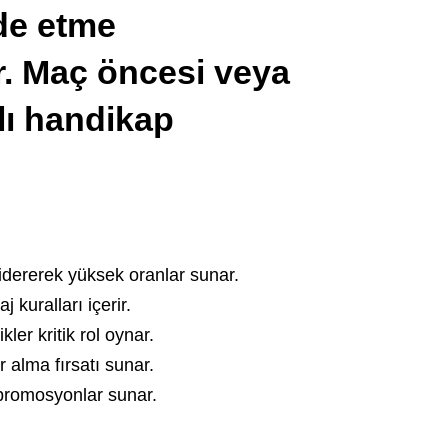
de etme
ır. Maç öncesi veya
klı handikap
idererek yüksek oranlar sunar.
 kuralları içerir.
ler kritik rol oynar.
r alma fırsatı sunar.
 promosyonlar sunar.