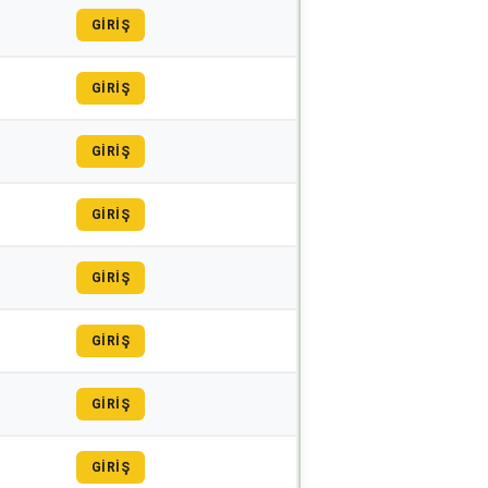
GİRİŞ
GİRİŞ
GİRİŞ
GİRİŞ
GİRİŞ
GİRİŞ
GİRİŞ
GİRİŞ