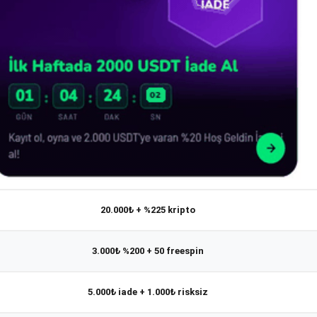
20.000₺ + %225 kripto
3.000₺ %200 + 50 freespin
5.000₺ iade + 1.000₺ risksiz