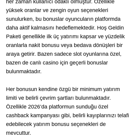
her zaman kullanıcı odaklı olmuştur. Özellikle
yüksek oranlar ve zengin oyun seçenekleri
sunulurken, bu bonuslar oyuncuların platformda
daha aktif kalmasını hedeflemektedir. Hoş Geldin
Paketi genellikle ilk üç yatırımı kapsar ve yüzdelik
oranlarla nakit bonusu veya bedava dönüşleri bir
araya getirir. Bazen sadece slot oyunlarına özel,
bazen de canlı casino için geçerli bonuslar
bulunmaktadır.
Her bonusun kendine özgü bir minimum yatırım
limiti ve belirli çevrim şartları bulunmaktadır.
Özellikle 2026’da platformun sunduğu özel
cashback kampanyası gibi, belirli kayıplarınızı telafi
edebilecek yatırım bonusu seçenekleri de
mevcuttur.