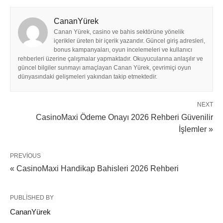
CananYürek
Canan Yürek, casino ve bahis sektörüne yönelik
içerikler üreten bir içerik yazarıdır. Güncel giriş adresleri,
bonus kampanyaları, oyun incelemeleri ve kullanıcı
rehberleri üzerine çalışmalar yapmaktadır. Okuyucularına anlaşılır ve
güncel bilgiler sunmayı amaçlayan Canan Yürek, çevrimiçi oyun
dünyasındaki gelişmeleri yakından takip etmektedir.
NEXT
CasinoMaxi Ödeme Onayı 2026 Rehberi Güvenilir
İşlemler »
PREVIOUS
« CasinoMaxi Handikap Bahisleri 2026 Rehberi
PUBLISHED BY
CananYürek