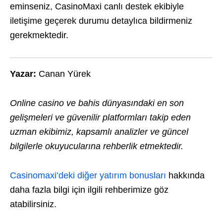
eminseniz, CasinoMaxi canlı destek ekibiyle
iletişime geçerek durumu detaylıca bildirmeniz
gerekmektedir.
Yazar:
Canan Yürek
Online casino ve bahis dünyasındaki en son
gelişmeleri ve güvenilir platformları takip eden
uzman ekibimiz, kapsamlı analizler ve güncel
bilgilerle okuyucularına rehberlik etmektedir.
Casinomaxi’deki diğer yatırım bonusları
hakkında
daha fazla bilgi için ilgili rehberimize göz
atabilirsiniz.