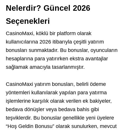
Nelerdir? Güncel 2026
Seçenekleri
CasinoMaxi, köklü bir platform olarak
kullanıcılarına 2026 itibarıyla çeşitli yatırım
bonusları sunmaktadır. Bu bonuslar, oyuncuların
hesaplarına para yatırırken ekstra avantajlar
sağlamak amacıyla tasarlanmıştır.
CasinoMaxi yatırım bonusları, belirli ödeme
yöntemleri kullanılarak yapılan para yatırma
işlemlerine karşılık olarak verilen ek bakiyeler,
bedava dönüşler veya bedava bahis gibi
teşviklerdir. Bu bonuslar genellikle yeni üyelere
“Hoş Geldin Bonusu” olarak sunulurken, mevcut