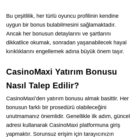
Bu çeşitlilik, her türlü oyuncu profilinin kendine
uygun bir bonus bulabilmesini sağlamaktadır.
Ancak her bonusun detaylarını ve şartlarını
dikkatlice okumak, sonradan yaşanabilecek hayal
kırıklıklarını engellemek adına büyük önem taşır.
CasinoMaxi Yatırım Bonusu
Nasıl Talep Edilir?
CasinoMaxi’den yatırım bonusu almak basittir. Her
bonusun farklı bir prosedürü olabileceğini
unutmamanız önemlidir. Genellikle ilk adım, güncel
adresi kullanarak CasinoMaxi platformuna giriş
yapmaktır. Sorunsuz erişim için tarayıcınızın