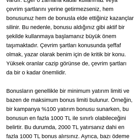
çevrim şartlarını yerine getirmezseniz, hem
bonusunuz hem de bonusla elde ettiğiniz kazançlar
silinir. Bu nedenle, bonusu aldığınız gibi aktif bir
şekilde kullanmaya başlamanız büyük önem
taşımaktadır. Çevrim şartları konusunda şeffaf
olmak, yazar olarak benim için de kritik bir konu.
Yüksek oranlar cazip görünse de, çevrim şartları
da bir o kadar önemlidir.
Bonusların genellikle bir minimum yatırım limiti ve
bazen de maksimum bonus limiti bulunur. Örneğin,
bir kampanya %100 yatırım bonusu sunarken, bu
bonusun en fazla 1000 TL ile sınırlı olabileceğini
belirtir. Bu durumda, 2000 TL yatırsanız dahi en
fazla 1000 TL bonus alırsınız. Ayrıca, bazı ödeme