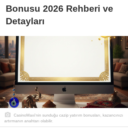
Bonusu 2026 Rehberi ve
Detayları
CasinoMaxi'nin sunduğu cazip yatırım bonusları, kazancınızı
artırmanın anahtarı olabilir.