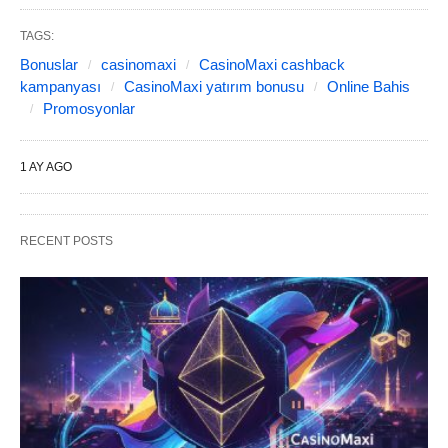
TAGS:
Bonuslar
casinomaxi
CasinoMaxi cashback
kampanyası
CasinoMaxi yatırım bonusu
Online Bahis
Promosyonlar
1 AY AGO
RECENT POSTS