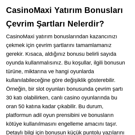
CasinoMaxi Yatırım Bonusları
Çevrim Şartları Nelerdir?
CasinoMaxi yatırım bonuslarından kazancınızı
çekmek için çevrim şartlarını tamamlamanız
gerekir. Kısaca, aldığınız bonusu belirli sayıda
oyunda kullanmalısınız. Bu koşullar, ilgili bonusun
türüne, miktarına ve hangi oyunlarda
kullanılabileceğine göre değişiklik gösterebilir.
Örneğin, bir slot oyunları bonusunda çevrim şartı
30 katı olabilirken, canlı casino oyunlarında bu
oran 50 katına kadar çıkabilir. Bu durum,
platformun adil oyun prensibini ve bonusların
kötüye kullanılmasını engelleme amacını taşır.
Detaylı bilgi için bonusun küçük puntolu yazılarını