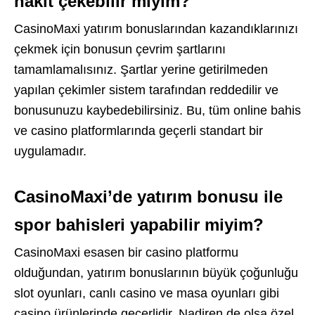
nakit çekebilir miyim?
CasinoMaxi yatırım bonuslarından kazandıklarınızı
çekmek için bonusun çevrim şartlarını
tamamlamalısınız. Şartlar yerine getirilmeden
yapılan çekimler sistem tarafından reddedilir ve
bonusunuzu kaybedebilirsiniz. Bu, tüm online bahis
ve casino platformlarında geçerli standart bir
uygulamadır.
CasinoMaxi’de yatırım bonusu ile
spor bahisleri yapabilir miyim?
CasinoMaxi esasen bir casino platformu
olduğundan, yatırım bonuslarının büyük çoğunluğu
slot oyunları, canlı casino ve masa oyunları gibi
casino ürünlerinde geçerlidir. Nadiren de olsa özel