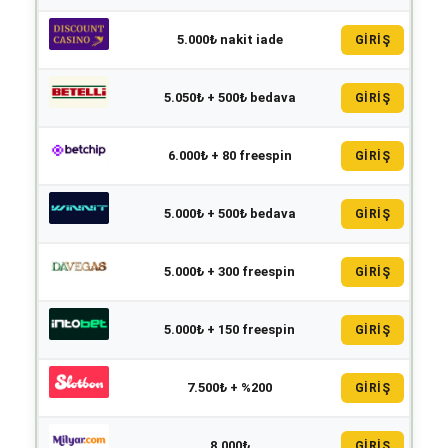
5.000₺ nakit iade
GİRİŞ
5.050₺ + 500₺ bedava
GİRİŞ
6.000₺ + 80 freespin
GİRİŞ
5.000₺ + 500₺ bedava
GİRİŞ
5.000₺ + 300 freespin
GİRİŞ
5.000₺ + 150 freespin
GİRİŞ
7.500₺ + %200
GİRİŞ
8.000₺
GİRİŞ