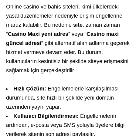
Online casino ve bahis siteleri, kimi ülkelerdeki
yasal düzenlemeler nedeniyle erişim engellerine
maruz kalabilir. Bu nedenle
site
, zaman zaman
“
Casino Maxi yeni adres
” veya “
Casino maxi
güncel adresi
” gibi alternatif alan adlarına geçerek
hizmet vermeye devam eder. Bu durum,
kullanıcıların kesintisiz bir şekilde siteye erişmesini
sağlamak için gerçekleştirilir.
Hızlı Çözüm:
Engellemelerle karşılaşılması
durumunda, site hızlı bir şekilde yeni domain
üzerinden yayın yapar.
Kullanıcı Bilgilendirmesi:
Engellemelerin
ardından, e-posta veya SMS yoluyla üyelere bilgi
verilerek sitenin son adresi paylaşılır.