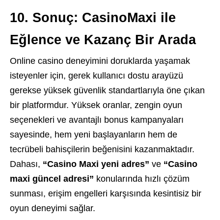
10. Sonuç: CasinoMaxi ile
Eğlence ve Kazanç Bir Arada
Online casino deneyimini doruklarda yaşamak
isteyenler için, gerek kullanıcı dostu arayüzü
gerekse yüksek güvenlik standartlarıyla öne çıkan
bir platformdur. Yüksek oranlar, zengin oyun
seçenekleri ve avantajlı bonus kampanyaları
sayesinde, hem yeni başlayanların hem de
tecrübeli bahisçilerin beğenisini kazanmaktadır.
Dahası,
“Casino Maxi yeni adres”
ve
“Casino
maxi güncel adresi”
konularında hızlı çözüm
sunması, erişim engelleri karşısında kesintisiz bir
oyun deneyimi sağlar.