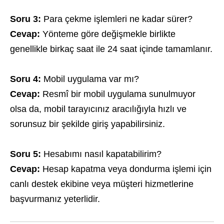
Soru 3:
Para çekme işlemleri ne kadar sürer?
Cevap:
Yönteme göre değişmekle birlikte
genellikle birkaç saat ile 24 saat içinde tamamlanır.
Soru 4:
Mobil uygulama var mı?
Cevap:
Resmî bir mobil uygulama sunulmuyor
olsa da, mobil tarayıcınız aracılığıyla hızlı ve
sorunsuz bir şekilde giriş yapabilirsiniz.
Soru 5:
Hesabımı nasıl kapatabilirim?
Cevap:
Hesap kapatma veya dondurma işlemi için
canlı destek ekibine veya müşteri hizmetlerine
başvurmanız yeterlidir.