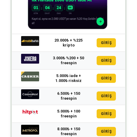
20.000₺ + %225
GİRİŞ
kripto
3.000₺ %200 + 50
GİRİŞ
freespin
5.000₺ iade +
GİRİŞ
1.000₺ risksiz
6.500₺ + 150
GİRİŞ
freespin
5.000₺ + 100
GİRİŞ
freespin
8.000₺ + 150
GİRİŞ
freespin