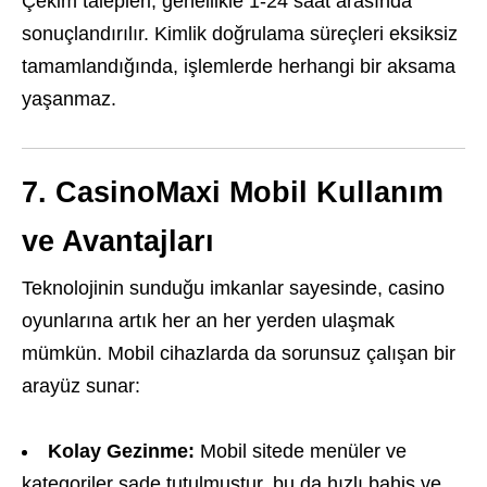
Çekim talepleri, genellikle 1-24 saat arasında
sonuçlandırılır. Kimlik doğrulama süreçleri eksiksiz
tamamlandığında, işlemlerde herhangi bir aksama
yaşanmaz.
7. CasinoMaxi Mobil Kullanım
ve Avantajları
Teknolojinin sunduğu imkanlar sayesinde, casino
oyunlarına artık her an her yerden ulaşmak
mümkün. Mobil cihazlarda da sorunsuz çalışan bir
arayüz sunar:
Kolay Gezinme:
Mobil sitede menüler ve
kategoriler sade tutulmuştur, bu da hızlı bahis ve