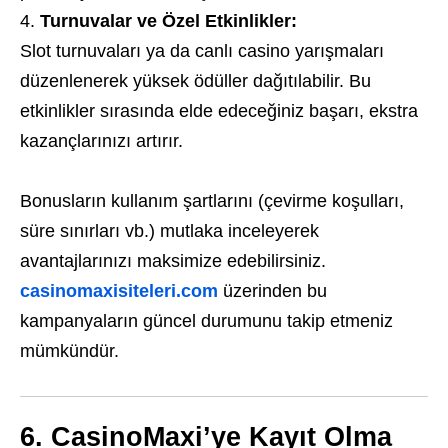
Turnuvalar ve Özel Etkinlikler:
Slot turnuvaları ya da canlı casino yarışmaları
düzenlenerek yüksek ödüller dağıtılabilir. Bu
etkinlikler sırasında elde edeceğiniz başarı, ekstra
kazançlarınızı artırır.
Bonusların kullanım şartlarını (çevirme koşulları,
süre sınırları vb.) mutlaka inceleyerek
avantajlarınızı maksimize edebilirsiniz.
casinomaxisiteleri.com
üzerinden bu
kampanyaların güncel durumunu takip etmeniz
mümkündür.
6. CasinoMaxi’ye Kayıt Olma