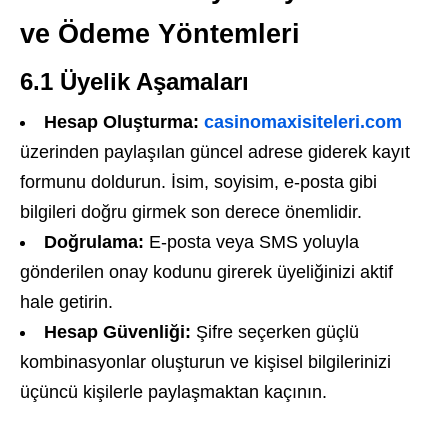
ve Ödeme Yöntemleri
6.1 Üyelik Aşamaları
Hesap Oluşturma:
casinomaxisiteleri.com
üzerinden paylaşılan güncel adrese giderek kayıt
formunu doldurun. İsim, soyisim, e-posta gibi
bilgileri doğru girmek son derece önemlidir.
Doğrulama:
E-posta veya SMS yoluyla
gönderilen onay kodunu girerek üyeliğinizi aktif
hale getirin.
Hesap Güvenliği:
Şifre seçerken güçlü
kombinasyonlar oluşturun ve kişisel bilgilerinizi
üçüncü kişilerle paylaşmaktan kaçının.