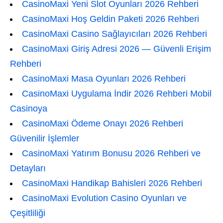
CasinoMaxi Yeni Slot Oyunları 2026 Rehberi
CasinoMaxi Hoş Geldin Paketi 2026 Rehberi
CasinoMaxi Casino Sağlayıcıları 2026 Rehberi
CasinoMaxi Giriş Adresi 2026 — Güvenli Erişim
Rehberi
CasinoMaxi Masa Oyunları 2026 Rehberi
CasinoMaxi Uygulama İndir 2026 Rehberi Mobil
Casinoya
CasinoMaxi Ödeme Onayı 2026 Rehberi
Güvenilir İşlemler
CasinoMaxi Yatırım Bonusu 2026 Rehberi ve
Detayları
CasinoMaxi Handikap Bahisleri 2026 Rehberi
CasinoMaxi Evolution Casino Oyunları ve
Çeşitliliği