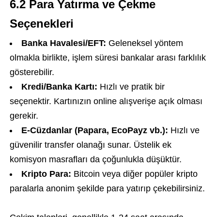
6.2 Para Yatırma ve Çekme
Seçenekleri
Banka Havalesi/EFT:
Geleneksel yöntem
olmakla birlikte, işlem süresi bankalar arası farklılık
gösterebilir.
Kredi/Banka Kartı:
Hızlı ve pratik bir
seçenektir. Kartınızın online alışverişe açık olması
gerekir.
E-Cüzdanlar (Papara, EcoPayz vb.):
Hızlı ve
güvenilir transfer olanağı sunar. Üstelik ek
komisyon masrafları da çoğunlukla düşüktür.
Kripto Para:
Bitcoin veya diğer popüler kripto
paralarla anonim şekilde para yatırıp çekebilirsiniz.