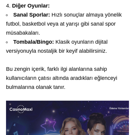
Diğer Oyunlar:
Sanal Sporlar:
Hızlı sonuçlar almaya yönelik
futbol, basketbol veya at yarışı gibi sanal spor
müsabakaları.
Tombala/Bingo:
Klasik oyunların dijital
versiyonuyla nostaljik bir keyif alabilirsiniz.
Bu zengin içerik, farklı ilgi alanlarına sahip
kullanıcıların çatısı altında aradıkları eğlenceyi
bulmalarına olanak tanır.