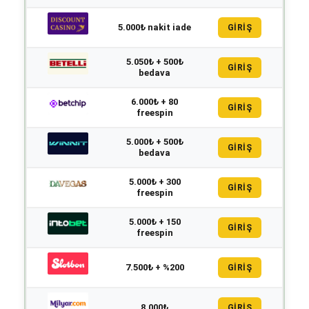
5.000₺ nakit iade
GİRİŞ
5.050₺ + 500₺
GİRİŞ
bedava
6.000₺ + 80
GİRİŞ
freespin
5.000₺ + 500₺
GİRİŞ
bedava
5.000₺ + 300
GİRİŞ
freespin
5.000₺ + 150
GİRİŞ
freespin
7.500₺ + %200
GİRİŞ
8.000₺
GİRİŞ