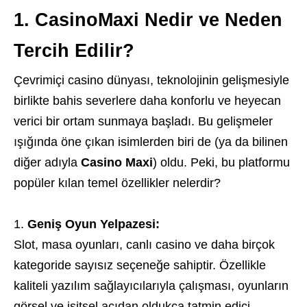
1. CasinoMaxi Nedir ve Neden
Tercih Edilir?
Çevrimiçi casino dünyası, teknolojinin gelişmesiyle
birlikte bahis severlere daha konforlu ve heyecan
verici bir ortam sunmaya başladı. Bu gelişmeler
ışığında öne çıkan isimlerden biri de (ya da bilinen
diğer adıyla
Casino Maxi
) oldu. Peki, bu platformu
popüler kılan temel özellikler nelerdir?
Geniş Oyun Yelpazesi:
Slot, masa oyunları, canlı casino ve daha birçok
kategoride sayısız seçeneğe sahiptir. Özellikle
kaliteli yazılım sağlayıcılarıyla çalışması, oyunların
görsel ve işitsel açıdan oldukça tatmin edici