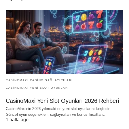
CASINOMAXI CASINO SAĞLAYICILARI
CASINOMAXI YENI SLOT OYUNLARI
CasinoMaxi Yeni Slot Oyunları 2026 Rehberi
CasinoMaxi'nin 2026 yılındaki en yeni slot oyunlarını keşfedin.
Güncel oyun seçenekleri, sağlayıcıları ve bonus fırsatları…
1 hafta ago