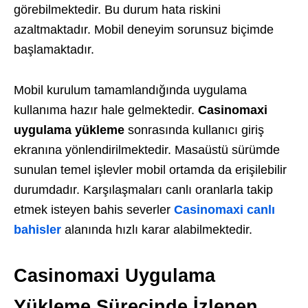
görebilmektedir. Bu durum hata riskini
azaltmaktadır. Mobil deneyim sorunsuz biçimde
başlamaktadır.
Mobil kurulum tamamlandığında uygulama
kullanıma hazır hale gelmektedir.
Casinomaxi
uygulama yükleme
sonrasında kullanıcı giriş
ekranına yönlendirilmektedir. Masaüstü sürümde
sunulan temel işlevler mobil ortamda da erişilebilir
durumdadır. Karşılaşmaları canlı oranlarla takip
etmek isteyen bahis severler
Casinomaxi canlı
bahisler
alanında hızlı karar alabilmektedir.
Casinomaxi Uygulama
Yükleme Sürecinde İzlenen