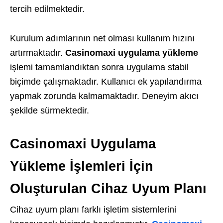
tercih edilmektedir.
Kurulum adımlarının net olması kullanım hızını
artırmaktadır.
Casinomaxi uygulama yükleme
işlemi tamamlandıktan sonra uygulama stabil
biçimde çalışmaktadır. Kullanıcı ek yapılandırma
yapmak zorunda kalmamaktadır. Deneyim akıcı
şekilde sürmektedir.
Casinomaxi Uygulama
Yükleme İşlemleri İçin
Oluşturulan Cihaz Uyum Planı
Cihaz uyum planı farklı işletim sistemlerini