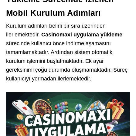
Mobil Kurulum Adımları
Kurulum adımları belirli bir sıra üzerinden
ilerlemektedir.
Casinomaxi uygulama yükleme
sürecinde kullanıcı önce indirme aşamasını
tamamlamaktadır. Ardından sistem otomatik
kurulum işlemini başlatmaktadır. Ek ayar
gereksinimi çoğu durumda oluşmamaktadır. Süreç
kullanıcıyı yormadan ilerlemektedir.