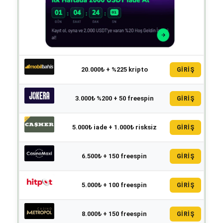
20.000₺ + %225 kripto
GİRİŞ
3.000₺ %200 + 50 freespin
GİRİŞ
5.000₺ iade + 1.000₺ risksiz
GİRİŞ
6.500₺ + 150 freespin
GİRİŞ
5.000₺ + 100 freespin
GİRİŞ
8.000₺ + 150 freespin
GİRİŞ