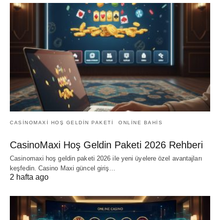
CASINOMAXI HOŞ GELDIN PAKETI
ONLINE BAHIS
CasinoMaxi Hoş Geldin Paketi 2026 Rehberi
Casinomaxi hoş geldin paketi 2026 ile yeni üyelere özel avantajları
keşfedin. Casino Maxi güncel giriş…
2 hafta ago