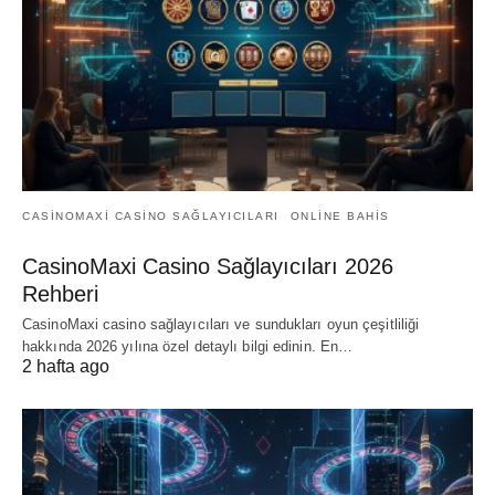
CASINOMAXI CASINO SAĞLAYICILARI
ONLINE BAHIS
CasinoMaxi Casino Sağlayıcıları 2026
Rehberi
CasinoMaxi casino sağlayıcıları ve sundukları oyun çeşitliliği
hakkında 2026 yılına özel detaylı bilgi edinin. En…
2 hafta ago