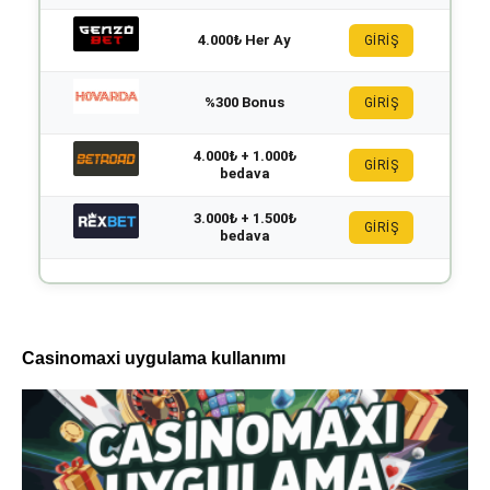
4.000₺ Her Ay
GİRİŞ
%300 Bonus
GİRİŞ
4.000₺ + 1.000₺
GİRİŞ
bedava
3.000₺ + 1.500₺
GİRİŞ
bedava
Casinomaxi uygulama kullanımı