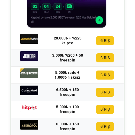
20.000₺ + %225
GİRİŞ
kripto
3.000₺ %200 + 50
GİRİŞ
freespin
5.000₺ iade +
GİRİŞ
1.000₺ risksiz
6.500₺ + 150
GİRİŞ
freespin
5.000₺ + 100
GİRİŞ
freespin
8.000₺ + 150
GİRİŞ
freespin