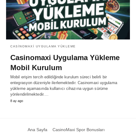
CASINOMAXI UYGULAMA YÜKLEME
Casinomaxi Uygulama Yükleme
Mobil Kurulum
Mobil erişim tercih edildiğinde kurulum süreci belirli bir
entegrasyon düzeniyle ilerlemektedir. Casinomaxi uygulama
yükleme aşamasında kullanıcı cihazına uygun sürüme
yönlendirilmektedir.…
8 ay ago
Ana Sayfa
CasinoMaxi Spor Bonusları