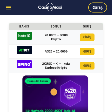
Giriş
BAHIS
BONUS
GIRIŞ
20.000₺ + %300
GİRİŞ
kripto
%325 + 20.000₺
GİRİŞ
2KUSD - Kimliksiz
GİRİŞ
Sadece Kripto