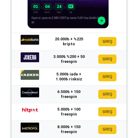
20.000₺ + %225
GİRİŞ
kripto
3.000₺ %200 + 50
GİRİŞ
freespin
5.000₺ iade +
GİRİŞ
1.000₺ risksiz
6.500₺ + 150
GİRİŞ
freespin
5.000₺ + 100
GİRİŞ
freespin
8.000₺ + 150
GİRİŞ
freespin