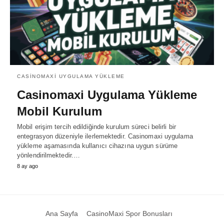
CASINOMAXI UYGULAMA YÜKLEME
Casinomaxi Uygulama Yükleme
Mobil Kurulum
Mobil erişim tercih edildiğinde kurulum süreci belirli bir
entegrasyon düzeniyle ilerlemektedir. Casinomaxi uygulama
yükleme aşamasında kullanıcı cihazına uygun sürüme
yönlendirilmektedir.…
8 ay ago
Ana Sayfa
CasinoMaxi Spor Bonusları