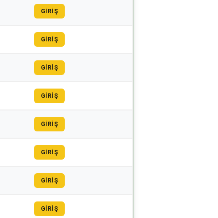
GİRİŞ
GİRİŞ
GİRİŞ
GİRİŞ
GİRİŞ
GİRİŞ
GİRİŞ
GİRİŞ