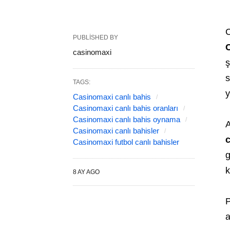
C
PUBLISHED BY
C
casinomaxi
ş
s
TAGS:
y
Casinomaxi canlı bahis
Casinomaxi canlı bahis oranları
Casinomaxi canlı bahis oynama
A
Casinomaxi canlı bahisler
c
Casinomaxi futbol canlı bahisler
g
k
8 AY AGO
P
a