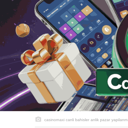
casinomaxi canli bahisler anlik pazar yapilanm