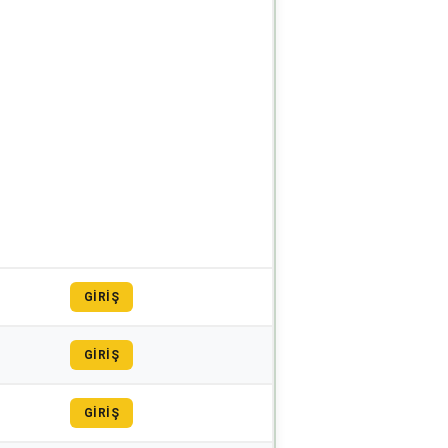
GİRİŞ
GİRİŞ
GİRİŞ