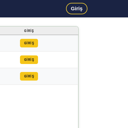
Giriş
GIRIŞ
GİRİŞ
GİRİŞ
GİRİŞ