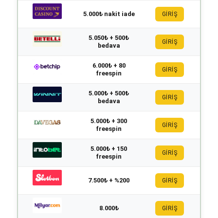
5.000₺ nakit iade
GİRİŞ
5.050₺ + 500₺
GİRİŞ
bedava
6.000₺ + 80
GİRİŞ
freespin
5.000₺ + 500₺
GİRİŞ
bedava
5.000₺ + 300
GİRİŞ
freespin
5.000₺ + 150
GİRİŞ
freespin
7.500₺ + %200
GİRİŞ
8.000₺
GİRİŞ