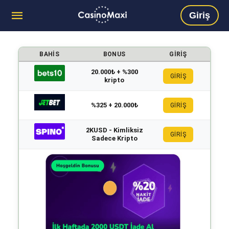
Giriş
BAHIS
BONUS
GIRIŞ
20.000₺ + %300
GİRİŞ
kripto
%325 + 20.000₺
GİRİŞ
2KUSD - Kimliksiz
GİRİŞ
Sadece Kripto