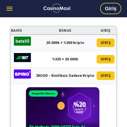
Giriş
BAHIS
BONUS
GIRIŞ
20.000₺ + %300 kripto
GİRİŞ
%325 + 20.000₺
GİRİŞ
2KUSD - Kimliksiz Sadece Kripto
GİRİŞ