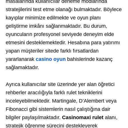
masalarında kullanıcılar deneme modlarında
stratejilerini test etme olanağı bulmaktadır. Böylece
kayıplar minimize edilmekte ve oyun planı
geliştirme imkânı sağlanmaktadır. Bu durum,
oyuncuların profesyonel seviyede deneyim elde
etmesini desteklemektedir. Hesabına para yatırımı
yapan müşteriler sitede farklı fırsatlardan
yararlanarak
casino oyun
bahislerinde kazanç
sağlamaktadır.
Ayrıca kullanıcılar site üzerinde yer alan öğretici
rehberler aracılığıyla farklı rulet tekniklerini
inceleyebilmektedir. Martingale, D’Alembert veya
Fibonacci gibi sistemlerin nasıl çalıştığına dair
bilgiler paylaşılmaktadır.
Casinomaxi rulet
alanı,
stratejik öğrenme sürecini destekleyerek