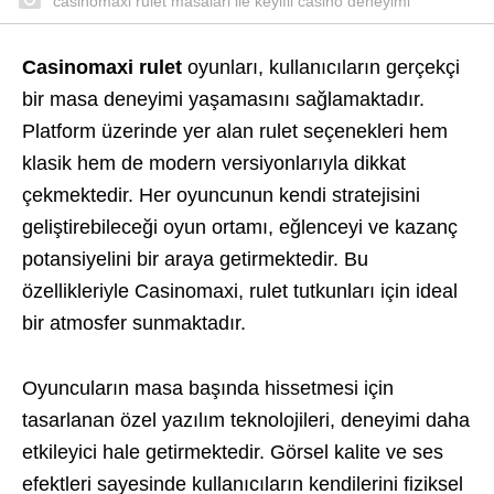
casinomaxi rulet masalari ile keyifli casino deneyimi
Casinomaxi rulet
oyunları, kullanıcıların gerçekçi
bir masa deneyimi yaşamasını sağlamaktadır.
Platform üzerinde yer alan rulet seçenekleri hem
klasik hem de modern versiyonlarıyla dikkat
çekmektedir. Her oyuncunun kendi stratejisini
geliştirebileceği oyun ortamı, eğlenceyi ve kazanç
potansiyelini bir araya getirmektedir. Bu
özellikleriyle Casinomaxi, rulet tutkunları için ideal
bir atmosfer sunmaktadır.
Oyuncuların masa başında hissetmesi için
tasarlanan özel yazılım teknolojileri, deneyimi daha
etkileyici hale getirmektedir. Görsel kalite ve ses
efektleri sayesinde kullanıcıların kendilerini fiziksel