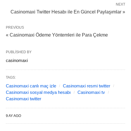
NEXT
Casinomaxi Twitter Hesabı ile En Güncel Paylaşımlar »
PREVIOUS
« Casinomaxi Ödeme Yöntemleri ile Para Çekme
PUBLISHED BY
casinomaxi
TAGS:
Casinomaxi canlı maç izle
Casinomaxi resmi twitter
Casinomaxi sosyal medya hesabı
Casinomaxi tv
Casinomaxi twitter
9 AY AGO