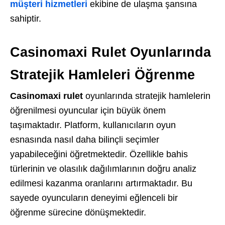
müşteri hizmetleri
ekibine de ulaşma şansına
sahiptir.
Casinomaxi Rulet Oyunlarında
Stratejik Hamleleri Öğrenme
Casinomaxi rulet
oyunlarında stratejik hamlelerin
öğrenilmesi oyuncular için büyük önem
taşımaktadır. Platform, kullanıcıların oyun
esnasında nasıl daha bilinçli seçimler
yapabileceğini öğretmektedir. Özellikle bahis
türlerinin ve olasılık dağılımlarının doğru analiz
edilmesi kazanma oranlarını artırmaktadır. Bu
sayede oyuncuların deneyimi eğlenceli bir
öğrenme sürecine dönüşmektedir.