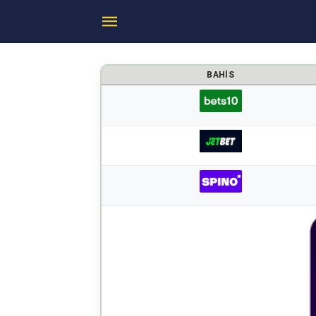
BAHIS