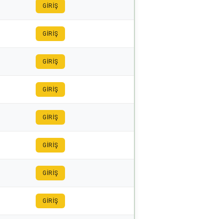
GİRİŞ
GİRİŞ
GİRİŞ
GİRİŞ
GİRİŞ
GİRİŞ
GİRİŞ
GİRİŞ