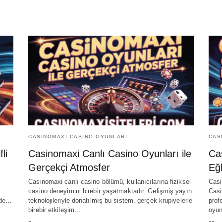
CASINOMAXI CASINO OYUNLARI
CAS
li
Casinomaxi Canlı Casino Oyunları ile
Ca
Gerçekçi Atmosfer
Eğl
Casinomaxi canlı casino bölümü, kullanıcılarına fiziksel
Casi
m
casino deneyimini birebir yaşatmaktadır. Gelişmiş yayın
Casi
 de…
teknolojileriyle donatılmış bu sistem, gerçek krupiyelerle
prof
birebir etkileşim…
oyun