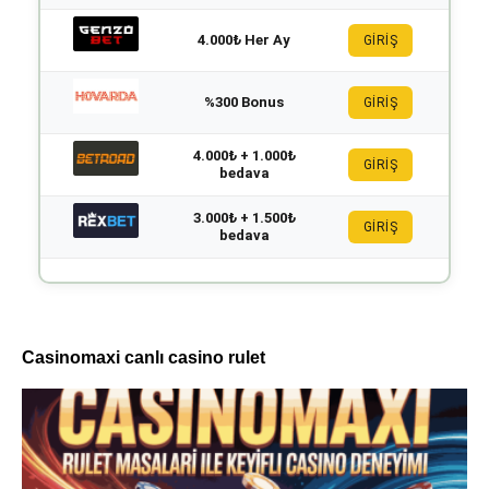
4.000₺ Her Ay
GİRİŞ
%300 Bonus
GİRİŞ
4.000₺ + 1.000₺
GİRİŞ
bedava
3.000₺ + 1.500₺
GİRİŞ
bedava
Casinomaxi canlı casino rulet