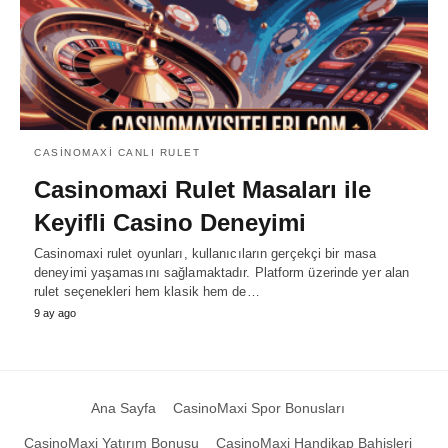
CASINOMAXI CANLI RULET
Casinomaxi Rulet Masaları ile
Keyifli Casino Deneyimi
Casinomaxi rulet oyunları, kullanıcıların gerçekçi bir masa
deneyimi yaşamasını sağlamaktadır. Platform üzerinde yer alan
rulet seçenekleri hem klasik hem de…
9 ay ago
Ana Sayfa
CasinoMaxi Spor Bonusları
CasinoMaxi Yatırım Bonusu
CasinoMaxi Handikap Bahisleri