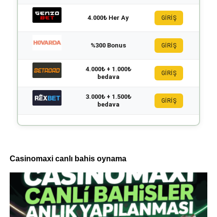
4.000₺ Her Ay
GİRİŞ
%300 Bonus
GİRİŞ
4.000₺ + 1.000₺
GİRİŞ
bedava
3.000₺ + 1.500₺
GİRİŞ
bedava
Casinomaxi canlı bahis oynama