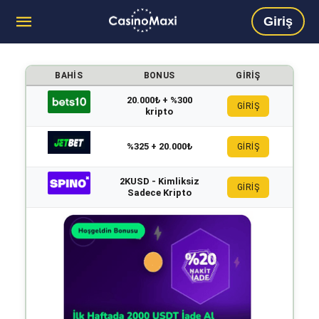
Giriş
BAHIS
BONUS
GIRIŞ
20.000₺ + %300
GİRİŞ
kripto
%325 + 20.000₺
GİRİŞ
2KUSD - Kimliksiz
GİRİŞ
Sadece Kripto