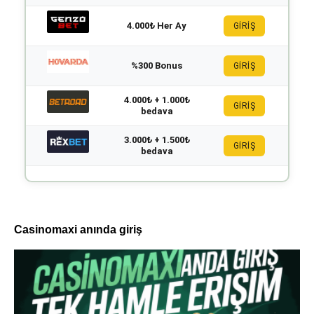
4.000₺ Her Ay
GİRİŞ
%300 Bonus
GİRİŞ
4.000₺ + 1.000₺
GİRİŞ
bedava
3.000₺ + 1.500₺
GİRİŞ
bedava
Casinomaxi anında giriş