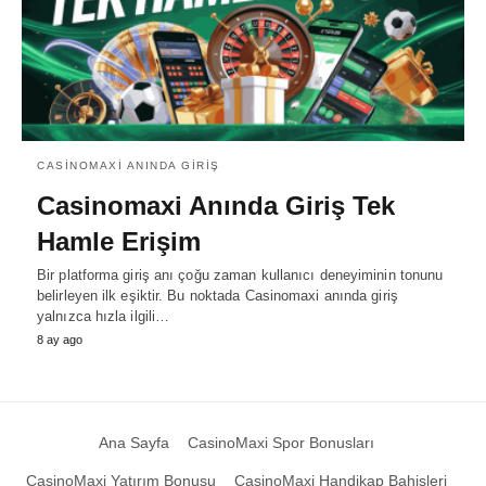
CASINOMAXI ANINDA GIRIŞ
Casinomaxi Anında Giriş Tek
Hamle Erişim
Bir platforma giriş anı çoğu zaman kullanıcı deneyiminin tonunu
belirleyen ilk eşiktir. Bu noktada Casinomaxi anında giriş
yalnızca hızla ilgili…
8 ay ago
Ana Sayfa
CasinoMaxi Spor Bonusları
CasinoMaxi Yatırım Bonusu
CasinoMaxi Handikap Bahisleri