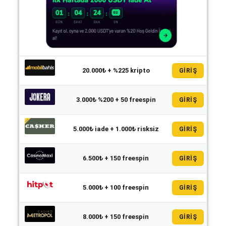
20.000₺ + %225 kripto
GİRİŞ
3.000₺ %200 + 50 freespin
GİRİŞ
5.000₺ iade + 1.000₺ risksiz
GİRİŞ
6.500₺ + 150 freespin
GİRİŞ
5.000₺ + 100 freespin
GİRİŞ
8.000₺ + 150 freespin
GİRİŞ