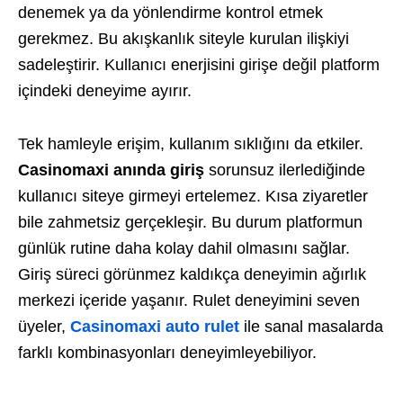
denemek ya da yönlendirme kontrol etmek
gerekmez. Bu akışkanlık siteyle kurulan ilişkiyi
sadeleştirir. Kullanıcı enerjisini girişe değil platform
içindeki deneyime ayırır.
Tek hamleyle erişim, kullanım sıklığını da etkiler.
Casinomaxi anında giriş
sorunsuz ilerlediğinde
kullanıcı siteye girmeyi ertelemez. Kısa ziyaretler
bile zahmetsiz gerçekleşir. Bu durum platformun
günlük rutine daha kolay dahil olmasını sağlar.
Giriş süreci görünmez kaldıkça deneyimin ağırlık
merkezi içeride yaşanır. Rulet deneyimini seven
üyeler,
Casinomaxi auto rulet
ile sanal masalarda
farklı kombinasyonları deneyimleyebiliyor.