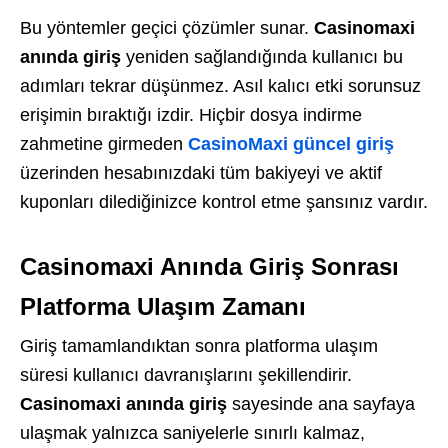
Bu yöntemler geçici çözümler sunar.
Casinomaxi
anında giriş
yeniden sağlandığında kullanıcı bu
adımları tekrar düşünmez. Asıl kalıcı etki sorunsuz
erişimin bıraktığı izdir. Hiçbir dosya indirme
zahmetine girmeden
CasinoMaxi güncel giriş
üzerinden hesabınızdaki tüm bakiyeyi ve aktif
kuponları dilediğinizce kontrol etme şansınız vardır.
Casinomaxi Anında Giriş Sonrası
Platforma Ulaşım Zamanı
Giriş tamamlandıktan sonra platforma ulaşım
süresi kullanıcı davranışlarını şekillendirir.
Casinomaxi anında giriş
sayesinde ana sayfaya
ulaşmak yalnızca saniyelerle sınırlı kalmaz,