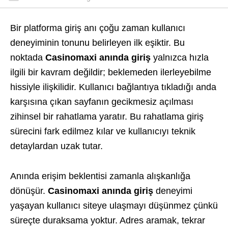
Bir platforma giriş anı çoğu zaman kullanıcı
deneyiminin tonunu belirleyen ilk eşiktir. Bu
noktada
Casinomaxi anında giriş
yalnızca hızla
ilgili bir kavram değildir; beklemeden ilerleyebilme
hissiyle ilişkilidir. Kullanıcı bağlantıya tıkladığı anda
karşısına çıkan sayfanın gecikmesiz açılması
zihinsel bir rahatlama yaratır. Bu rahatlama giriş
sürecini fark edilmez kılar ve kullanıcıyı teknik
detaylardan uzak tutar.
Anında erişim beklentisi zamanla alışkanlığa
dönüşür.
Casinomaxi anında giriş
deneyimi
yaşayan kullanıcı siteye ulaşmayı düşünmez çünkü
süreçte duraksama yoktur. Adres aramak, tekrar