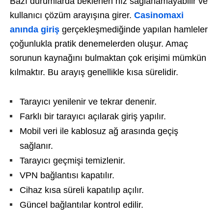
Bazı durumlarda beklenen hız sağlanamayabilir ve
kullanıcı çözüm arayışına girer.
Casinomaxi
anında giriş
gerçekleşmediğinde yapılan hamleler
çoğunlukla pratik denemelerden oluşur. Amaç
sorunun kaynağını bulmaktan çok erişimi mümkün
kılmaktır. Bu arayış genellikle kısa sürelidir.
Tarayıcı yenilenir ve tekrar denenir.
Farklı bir tarayıcı açılarak giriş yapılır.
Mobil veri ile kablosuz ağ arasında geçiş
sağlanır.
Tarayıcı geçmişi temizlenir.
VPN bağlantısı kapatılır.
Cihaz kısa süreli kapatılıp açılır.
Güncel bağlantılar kontrol edilir.