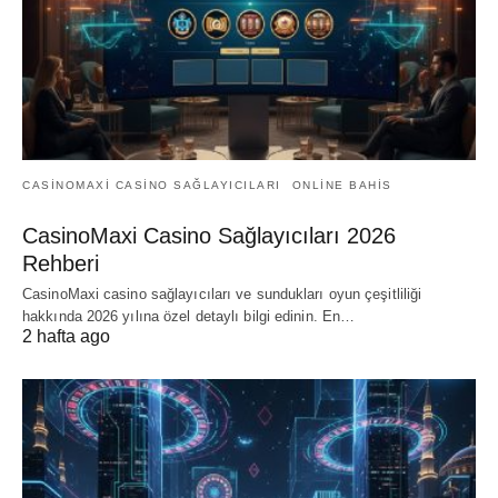
CASINOMAXI CASINO SAĞLAYICILARI
ONLINE BAHIS
CasinoMaxi Casino Sağlayıcıları 2026
Rehberi
CasinoMaxi casino sağlayıcıları ve sundukları oyun çeşitliliği
hakkında 2026 yılına özel detaylı bilgi edinin. En…
2 hafta ago