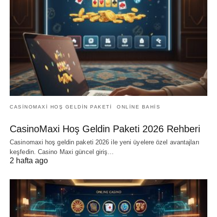
CASINOMAXI HOŞ GELDIN PAKETI
ONLINE BAHIS
CasinoMaxi Hoş Geldin Paketi 2026 Rehberi
Casinomaxi hoş geldin paketi 2026 ile yeni üyelere özel avantajları
keşfedin. Casino Maxi güncel giriş…
2 hafta ago