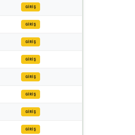
GİRİŞ
GİRİŞ
GİRİŞ
GİRİŞ
GİRİŞ
GİRİŞ
GİRİŞ
GİRİŞ