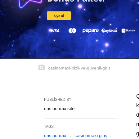
casinomaxi-hizli-ve-guvenli-giris
Ç
PUBLISHED BY
k
casinomaxisite
d
m
TAGS:
g
casinomaxi
casinomaxi giriş