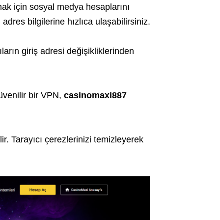
rmak için sosyal medya hesaplarını
adres bilgilerine hızlıca ulaşabilirsiniz.
rın giriş adresi değişikliklerinden
üvenilir bir VPN,
casinomaxi887
ir. Tarayıcı çerezlerinizi temizleyerek