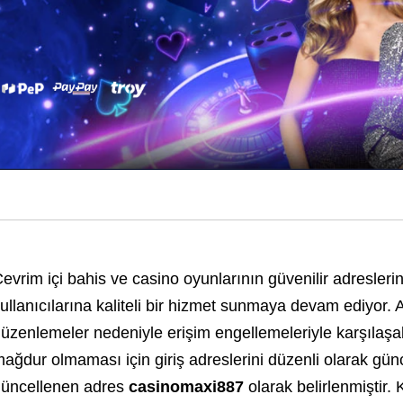
evrim içi bahis ve casino oyunlarının güvenilir adresleri
ullanıcılarına kaliteli bir hizmet sunmaya devam ediyor. 
üzenlemeler nedeniyle erişim engellemeleriyle karşılaşab
ağdur olmaması için giriş adreslerini düzenli olarak g
üncellenen adres
casinomaxi887
olarak belirlenmiştir.