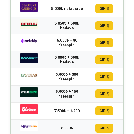
5.000₺ nakit iade
GİRİŞ
5.050₺ + 500₺
GİRİŞ
bedava
6.000₺ + 80
GİRİŞ
freespin
5.000₺ + 500₺
GİRİŞ
bedava
5.000₺ + 300
GİRİŞ
freespin
5.000₺ + 150
GİRİŞ
freespin
7.500₺ + %200
GİRİŞ
8.000₺
GİRİŞ