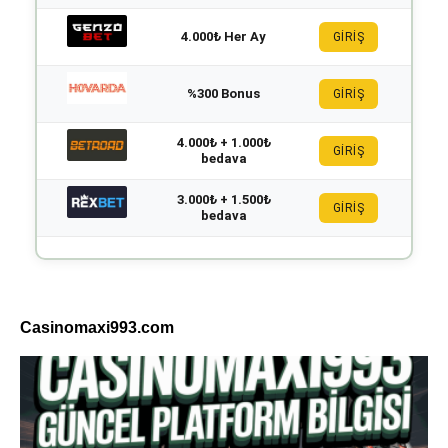
4.000₺ Her Ay
GİRİŞ
%300 Bonus
GİRİŞ
4.000₺ + 1.000₺
GİRİŞ
bedava
3.000₺ + 1.500₺
GİRİŞ
bedava
Casinomaxi993.com