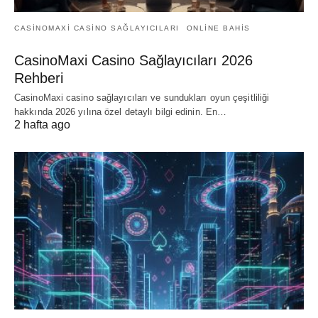
CASINOMAXI CASINO SAĞLAYICILARI
ONLINE BAHIS
CasinoMaxi Casino Sağlayıcıları 2026
Rehberi
CasinoMaxi casino sağlayıcıları ve sundukları oyun çeşitliliği
hakkında 2026 yılına özel detaylı bilgi edinin. En…
2 hafta ago