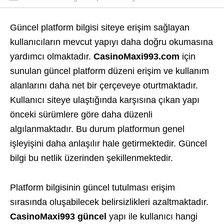
Güncel platform bilgisi siteye erişim sağlayan
kullanıcıların mevcut yapıyı daha doğru okumasına
yardımcı olmaktadır.
CasinoMaxi993.com
için
sunulan güncel platform düzeni erişim ve kullanım
alanlarını daha net bir çerçeveye oturtmaktadır.
Kullanıcı siteye ulaştığında karşısına çıkan yapı
önceki sürümlere göre daha düzenli
algılanmaktadır. Bu durum platformun genel
işleyişini daha anlaşılır hale getirmektedir. Güncel
bilgi bu netlik üzerinden şekillenmektedir.
Platform bilgisinin güncel tutulması erişim
sırasında oluşabilecek belirsizlikleri azaltmaktadır.
CasinoMaxi993 güncel
yapı ile kullanıcı hangi