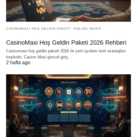
CASINOMAXI HOŞ GELDIN PAKETI
ONLINE BAHIS
CasinoMaxi Hoş Geldin Paketi 2026 Rehberi
Casinomaxi hoş geldin paketi 2026 ile yeni üyelere özel avantajları
keşfedin. Casino Maxi güncel giriş…
2 hafta ago