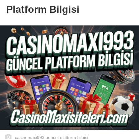
Platform Bilgisi
casinomaxi993 guncel platform bilgisi