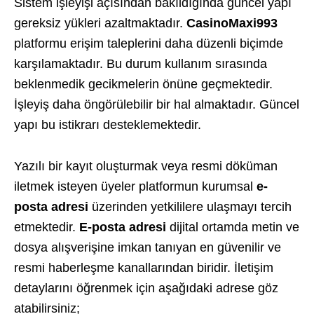
Sistem işleyişi açısından bakıldığında güncel yapı
gereksiz yükleri azaltmaktadır.
CasinoMaxi993
platformu erişim taleplerini daha düzenli biçimde
karşılamaktadır. Bu durum kullanım sırasında
beklenmedik gecikmelerin önüne geçmektedir.
İşleyiş daha öngörülebilir bir hal almaktadır. Güncel
yapı bu istikrarı desteklemektedir.
Yazılı bir kayıt oluşturmak veya resmi döküman
iletmek isteyen üyeler platformun kurumsal
e-
posta adresi
üzerinden yetkililere ulaşmayı tercih
etmektedir.
E-posta adresi
dijital ortamda metin ve
dosya alışverişine imkan tanıyan en güvenilir ve
resmi haberleşme kanallarından biridir. İletişim
detaylarını öğrenmek için aşağıdaki adrese göz
atabilirsiniz;