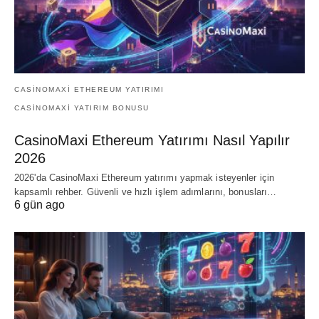
CASINOMAXI ETHEREUM YATIRIMI
CASINOMAXI YATIRIM BONUSU
CasinoMaxi Ethereum Yatırımı Nasıl Yapılır
2026
2026'da CasinoMaxi Ethereum yatırımı yapmak isteyenler için
kapsamlı rehber. Güvenli ve hızlı işlem adımlarını, bonusları…
6 gün ago