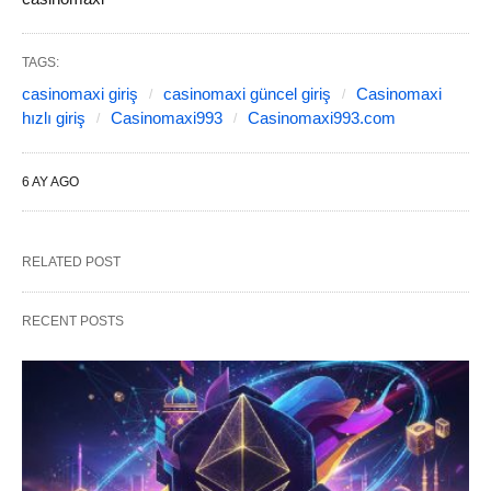
TAGS:
casinomaxi giriş
casinomaxi güncel giriş
Casinomaxi
hızlı giriş
Casinomaxi993
Casinomaxi993.com
6 AY AGO
RELATED POST
RECENT POSTS