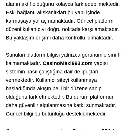
alanın aktif olduğunu kolayca fark edebilmektedir.
Eski bağlantı alışkanlıkları bu yapı içinde
karmaşaya yol açmamaktadır. Güncel platform
düzeni kullanıcıyı doğru noktada karşılamaktadır.
Bu yaklaşım erişimi daha kontrollü kılmaktadır.
Sunulan platform bilgisi yalnızca görünümle sınırlı
kalmamaktadır.
CasinoMaxi993.com
yapısı
sistemin nasıl çalıştığına dair de ipuçları
vermektedir. Kullanıcı siteyi kullanmaya
başladığında akışın belli bir düzene sahip
olduğunu fark etmektedir. Bu durum platformun
daha güvenilir algılanmasına katkı sunmaktadır.
Güncel bilgi bu bütünlüğü desteklemektedir.