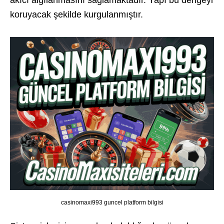
koruyacak şekilde kurgulanmıştır.
casinomaxi993 guncel platform bilgisi