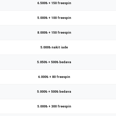
6.500₺ + 150 freespin
5.000₺ + 100 freespin
8.000₺ + 150 freespin
5.000₺ nakit iade
5.050₺ + 500₺ bedava
6.000₺ + 80 freespin
5.000₺ + 500₺ bedava
5.000₺ + 300 freespin