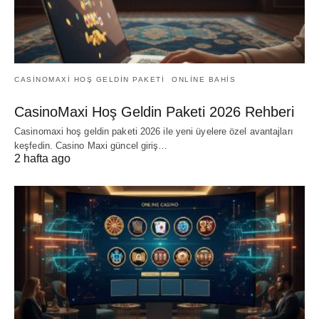
CASINOMAXI HOŞ GELDIN PAKETI
ONLINE BAHIS
CasinoMaxi Hoş Geldin Paketi 2026 Rehberi
Casinomaxi hoş geldin paketi 2026 ile yeni üyelere özel avantajları
keşfedin. Casino Maxi güncel giriş…
2 hafta ago