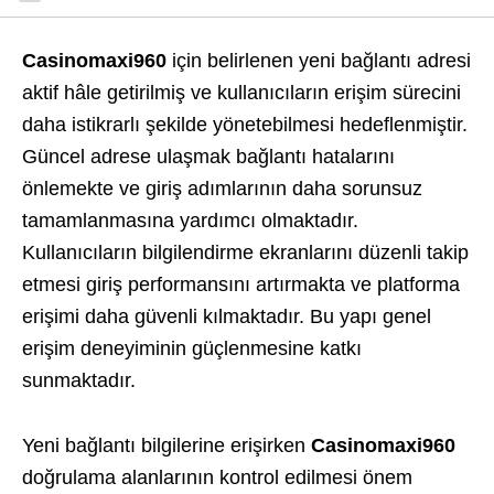
Casinomaxi960
için belirlenen yeni bağlantı adresi
aktif hâle getirilmiş ve kullanıcıların erişim sürecini
daha istikrarlı şekilde yönetebilmesi hedeflenmiştir.
Güncel adrese ulaşmak bağlantı hatalarını
önlemekte ve giriş adımlarının daha sorunsuz
tamamlanmasına yardımcı olmaktadır.
Kullanıcıların bilgilendirme ekranlarını düzenli takip
etmesi giriş performansını artırmakta ve platforma
erişimi daha güvenli kılmaktadır. Bu yapı genel
erişim deneyiminin güçlenmesine katkı
sunmaktadır.
Yeni bağlantı bilgilerine erişirken
Casinomaxi960
doğrulama alanlarının kontrol edilmesi önem