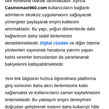
fark etmesine olanak tanımaktadır. Ayrıca
Casinomaxi960.com
kullanıcıların bağlantı
adımlarını eksiksiz uygulamasını sağlayacak
yönergeler paylaşarak erişim kalitesini
artırmaktadır. Bu yapı, yoğun dönemlerde dahi
bağlantının daha stabil ilerlemesini
desteklemektedir.
Dijital cüzdan
ve diğer ödeme
yöntemleri sayesinde hesabına yatırım yapan
bahis severler bonuslardan da yararlanarak
bakiyelerini katlayabilmektedir.
Yeni link bilgisinin hızlıca öğrenilmesi platforma
giriş sürecinin daha akıcı ilerlemesine katkı
sağlamakta ve kullanıcıların zaman kaybetmesini
önlemektedir. Bu yaklaşım erişim deneyimini
doğrudan geliştirerek sistemi daha kullanışlı hâle