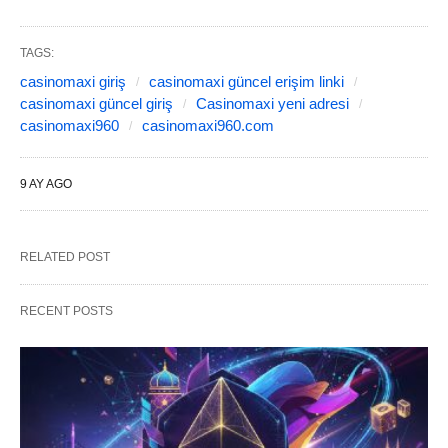
TAGS:
casinomaxi giriş
casinomaxi güncel erişim linki
casinomaxi güncel giriş
Casinomaxi yeni adresi
casinomaxi960
casinomaxi960.com
9 AY AGO
RELATED POST
RECENT POSTS