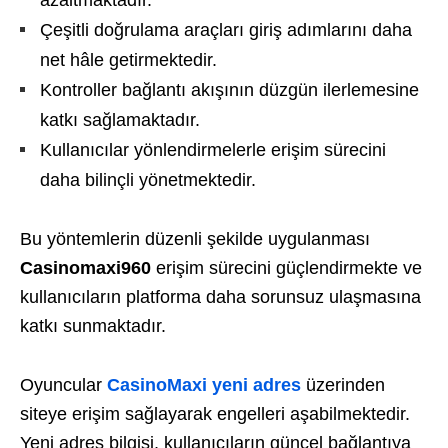
azaltmaktadır.
Çeşitli doğrulama araçları giriş adımlarını daha
net hâle getirmektedir.
Kontroller bağlantı akışının düzgün ilerlemesine
katkı sağlamaktadır.
Kullanıcılar yönlendirmelerle erişim sürecini
daha bilinçli yönetmektedir.
Bu yöntemlerin düzenli şekilde uygulanması
Casinomaxi960
erişim sürecini güçlendirmekte ve
kullanıcıların platforma daha sorunsuz ulaşmasına
katkı sunmaktadır.
Oyuncular
CasinoMaxi yeni adres
üzerinden
siteye erişim sağlayarak engelleri aşabilmektedir.
Yeni adres bilgisi, kullanıcıların güncel bağlantıya