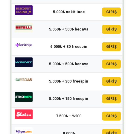
5.000₺ nakit iade
GİRİŞ
5.050₺ + 500₺ bedava
GİRİŞ
6.000₺ + 80 freespin
GİRİŞ
5.000₺ + 500₺ bedava
GİRİŞ
5.000₺ + 300 freespin
GİRİŞ
5.000₺ + 150 freespin
GİRİŞ
7.500₺ + %200
GİRİŞ
8.000₺
GİRİŞ