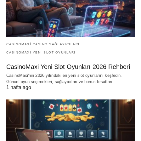
CASINOMAXI CASINO SAĞLAYICILARI
CASINOMAXI YENI SLOT OYUNLARI
CasinoMaxi Yeni Slot Oyunları 2026 Rehberi
CasinoMaxi'nin 2026 yılındaki en yeni slot oyunlarını keşfedin.
Güncel oyun seçenekleri, sağlayıcıları ve bonus fırsatları…
1 hafta ago