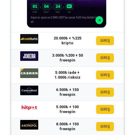
20.000₺ + %225
GİRİŞ
kripto
3.000₺ %200 + 50
GİRİŞ
freespin
5.000₺ iade +
GİRİŞ
1.000₺ risksiz
6.500₺ + 150
GİRİŞ
freespin
5.000₺ + 100
GİRİŞ
freespin
8.000₺ + 150
GİRİŞ
freespin