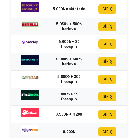
5.000₺ nakit iade
GİRİŞ
5.050₺ + 500₺
GİRİŞ
bedava
6.000₺ + 80
GİRİŞ
freespin
5.000₺ + 500₺
GİRİŞ
bedava
5.000₺ + 300
GİRİŞ
freespin
5.000₺ + 150
GİRİŞ
freespin
7.500₺ + %200
GİRİŞ
8.000₺
GİRİŞ