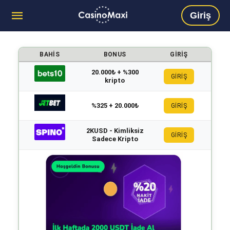
Giriş
BAHIS
BONUS
GIRIŞ
20.000₺ + %300
GİRİŞ
kripto
%325 + 20.000₺
GİRİŞ
2KUSD - Kimliksiz
GİRİŞ
Sadece Kripto