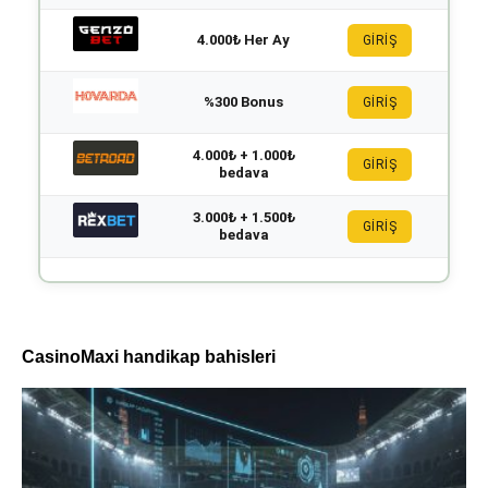
4.000₺ Her Ay
GİRİŞ
%300 Bonus
GİRİŞ
4.000₺ + 1.000₺
GİRİŞ
bedava
3.000₺ + 1.500₺
GİRİŞ
bedava
CasinoMaxi handikap bahisleri