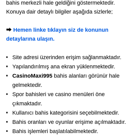
bahis merkezli hale geldiğini göstermektedir.
Konuya dair detaylı bilgiler aşağıda sizlerle;
⮕
Hemen linke tıklayın siz de konunun
detaylarına ulaşın.
Site adresi üzerinden erişim sağlanmaktadır.
Yapılandırılmış ana ekran yüklenmektedir.
CasinoMaxi995
bahis alanları görünür hale
gelmektedir.
Spor bahisleri ve casino menüleri öne
çıkmaktadır.
Kullanıcı bahis kategorisini seçebilmektedir.
Bahis oranları ve oyunlar erişime açılmaktadır.
Bahis işlemleri başlatılabilmektedir.