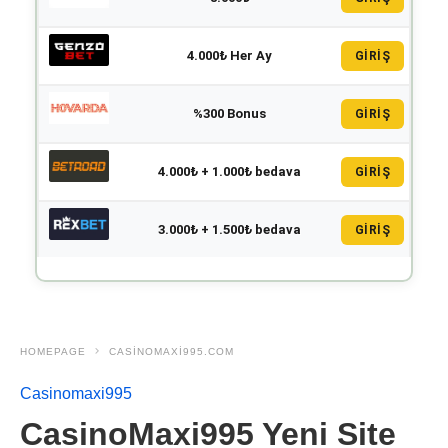
4.000₺ Her Ay
GİRİŞ
%300 Bonus
GİRİŞ
4.000₺ + 1.000₺ bedava
GİRİŞ
3.000₺ + 1.500₺ bedava
GİRİŞ
HOMEPAGE
CASINOMAXI995.COM
Casinomaxi995
CasinoMaxi995 Yeni Site