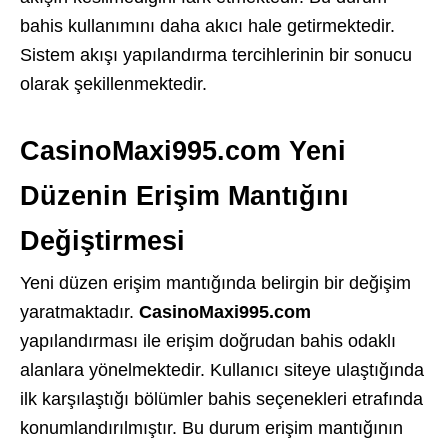
bahis kullanımını daha akıcı hale getirmektedir.
Sistem akışı yapılandırma tercihlerinin bir sonucu
olarak şekillenmektedir.
CasinoMaxi995.com Yeni
Düzenin Erişim Mantığını
Değiştirmesi
Yeni düzen erişim mantığında belirgin bir değişim
yaratmaktadır.
CasinoMaxi995.com
yapılandırması ile erişim doğrudan bahis odaklı
alanlara yönelmektedir. Kullanıcı siteye ulaştığında
ilk karşılaştığı bölümler bahis seçenekleri etrafında
konumlandırılmıştır. Bu durum erişim mantığının