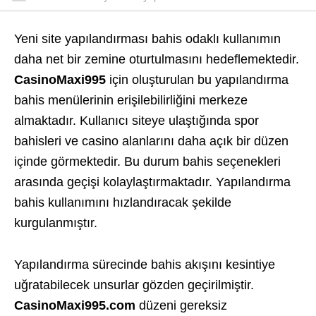
Yeni site yapılandırması bahis odaklı kullanımın
daha net bir zemine oturtulmasını hedeflemektedir.
CasinoMaxi995
için oluşturulan bu yapılandırma
bahis menülerinin erişilebilirliğini merkeze
almaktadır. Kullanıcı siteye ulaştığında spor
bahisleri ve casino alanlarını daha açık bir düzen
içinde görmektedir. Bu durum bahis seçenekleri
arasında geçişi kolaylaştırmaktadır. Yapılandırma
bahis kullanımını hızlandıracak şekilde
kurgulanmıştır.
Yapılandırma sürecinde bahis akışını kesintiye
uğratabilecek unsurlar gözden geçirilmiştir.
CasinoMaxi995.com
düzeni gereksiz