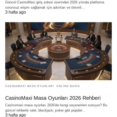
Güncel CasinoMaxi giriş adresi üzerinden 2026 yılında platforma
sorunsuz erişim sağlamak için adımları ve önemli…
3 hafta ago
CASINOMAXI MASA OYUNLARI
ONLINE BAHIS
CasinoMaxi Masa Oyunları 2026 Rehberi
Casinomaxi masa oyunları 2026'da hangi seçenekleri sunuyor? Bu
güncel rehberle rulet, blackjack, poker gibi popüler…
3 hafta ago