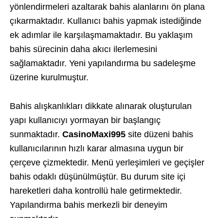
yönlendirmeleri azaltarak bahis alanlarını ön plana
çıkarmaktadır. Kullanıcı bahis yapmak istediğinde
ek adımlar ile karşılaşmamaktadır. Bu yaklaşım
bahis sürecinin daha akıcı ilerlemesini
sağlamaktadır. Yeni yapılandırma bu sadeleşme
üzerine kurulmuştur.
Bahis alışkanlıkları dikkate alınarak oluşturulan
yapı kullanıcıyı yormayan bir başlangıç
sunmaktadır.
CasinoMaxi995
site düzeni bahis
kullanıcılarının hızlı karar almasına uygun bir
çerçeve çizmektedir. Menü yerleşimleri ve geçişler
bahis odaklı düşünülmüştür. Bu durum site içi
hareketleri daha kontrollü hale getirmektedir.
Yapılandırma bahis merkezli bir deneyim