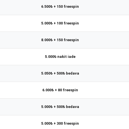
6.500₺ + 150 freespin
5.000₺ + 100 freespin
8.000₺ + 150 freespin
5.000₺ nakit iade
5.050₺ + 500₺ bedava
6.000₺ + 80 freespin
5.000₺ + 500₺ bedava
5.000₺ + 300 freespin