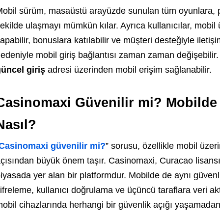
obil sürüm, masaüstü arayüzde sunulan tüm oyunlara, p
ekilde ulaşmayı mümkün kılar. Ayrıca kullanıcılar, mobil 
apabilir, bonuslara katılabilir ve müşteri desteğiyle iletiş
edeniyle mobil giriş bağlantısı zaman zaman değişebilir
üncel giriş
adresi üzerinden mobil erişim sağlanabilir.
Casinomaxi Güvenilir mi? Mobilde 
Nasıl?
Casinomaxi güvenilir mi?
” sorusu, özellikle mobil üze
çısından büyük önem taşır. Casinomaxi, Curacao lisansı il
iyasada yer alan bir platformdur. Mobilde de aynı güvenli
ifreleme, kullanıcı doğrulama ve üçüncü taraflara veri akt
obil cihazlarında herhangi bir güvenlik açığı yaşamadan 