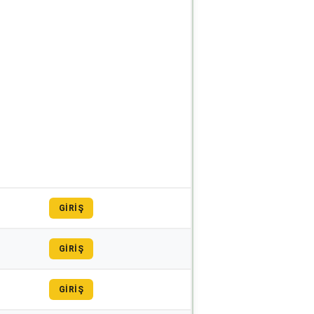
GİRİŞ
GİRİŞ
GİRİŞ