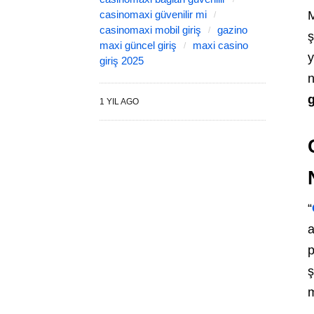
casinomaxi güvenilir mi
M
casinomaxi mobil giriş
gazino
ş
maxi güncel giriş
maxi casino
y
giriş 2025
n
g
1 YIL AGO
“
a
p
ş
m