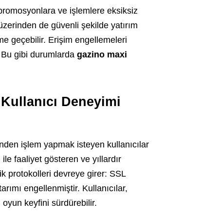
romosyonlara ve işlemlere eksiksiz
üzerinden de güvenli şekilde yatırım
ime geçebilir. Erişim engellemeleri
. Bu gibi durumlarda
gazino maxi
Kullanıcı Deneyimi
rinden işlem yapmak isteyen kullanıcılar
e faaliyet gösteren ve yıllardır
k protokolleri devreye girer: SSL
arımı engellenmiştir. Kullanıcılar,
oyun keyfini sürdürebilir.