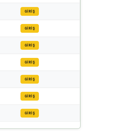
GİRİŞ
GİRİŞ
GİRİŞ
GİRİŞ
GİRİŞ
GİRİŞ
GİRİŞ