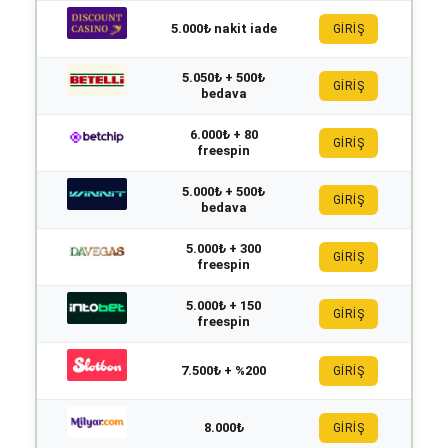
5.000₺ nakit iade
GİRİŞ
5.050₺ + 500₺
GİRİŞ
bedava
6.000₺ + 80
GİRİŞ
freespin
5.000₺ + 500₺
GİRİŞ
bedava
5.000₺ + 300
GİRİŞ
freespin
5.000₺ + 150
GİRİŞ
freespin
7.500₺ + %200
GİRİŞ
8.000₺
GİRİŞ