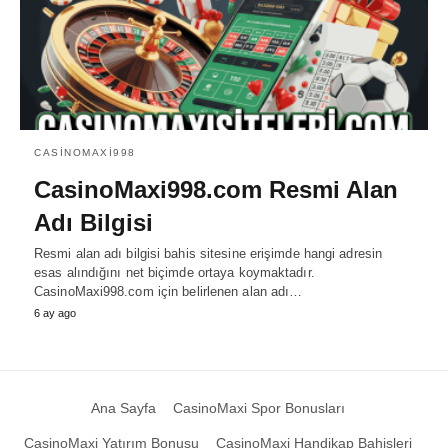
CASINOMAXI998
CasinoMaxi998.com Resmi Alan
Adı Bilgisi
Resmi alan adı bilgisi bahis sitesine erişimde hangi adresin
esas alındığını net biçimde ortaya koymaktadır.
CasinoMaxi998.com için belirlenen alan adı…
6 ay ago
Ana Sayfa
CasinoMaxi Spor Bonusları
CasinoMaxi Yatırım Bonusu
CasinoMaxi Handikap Bahisleri