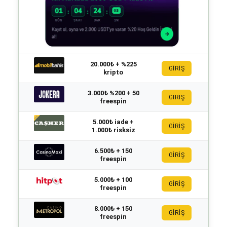
20.000₺ + %225
GİRİŞ
kripto
3.000₺ %200 + 50
GİRİŞ
freespin
5.000₺ iade +
GİRİŞ
1.000₺ risksiz
6.500₺ + 150
GİRİŞ
freespin
5.000₺ + 100
GİRİŞ
freespin
8.000₺ + 150
GİRİŞ
freespin