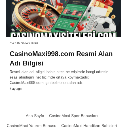
CASINOMAXI998
CasinoMaxi998.com Resmi Alan
Adı Bilgisi
Resmi alan adı bilgisi bahis sitesine erişimde hangi adresin
esas alındığını net biçimde ortaya koymaktadır.
CasinoMaxi998.com için belirlenen alan adı…
6 ay ago
Ana Sayfa
CasinoMaxi Spor Bonusları
CasinoMaxi Yatırım Bonusu
CasinoMaxi Handikap Bahisleri