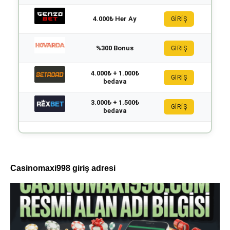
4.000₺ Her Ay
GİRİŞ
%300 Bonus
GİRİŞ
4.000₺ + 1.000₺
GİRİŞ
bedava
3.000₺ + 1.500₺
GİRİŞ
bedava
Casinomaxi998 giriş adresi