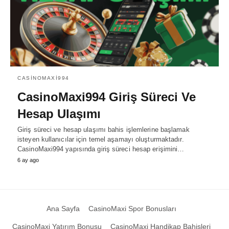
CASINOMAXI994
CasinoMaxi994 Giriş Süreci Ve
Hesap Ulaşımı
Giriş süreci ve hesap ulaşımı bahis işlemlerine başlamak
isteyen kullanıcılar için temel aşamayı oluşturmaktadır.
CasinoMaxi994 yapısında giriş süreci hesap erişimini…
6 ay ago
Ana Sayfa
CasinoMaxi Spor Bonusları
CasinoMaxi Yatırım Bonusu
CasinoMaxi Handikap Bahisleri