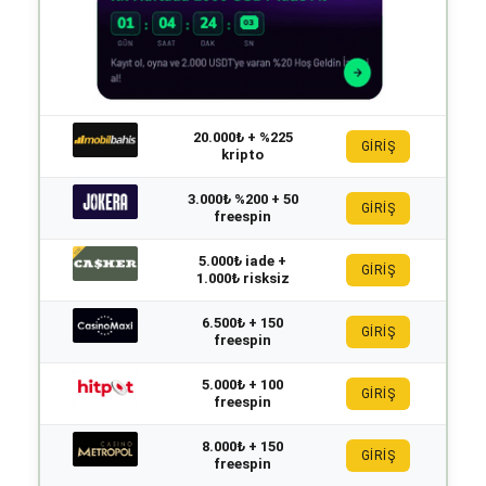
20.000₺ + %225
GİRİŞ
kripto
3.000₺ %200 + 50
GİRİŞ
freespin
5.000₺ iade +
GİRİŞ
1.000₺ risksiz
6.500₺ + 150
GİRİŞ
freespin
5.000₺ + 100
GİRİŞ
freespin
8.000₺ + 150
GİRİŞ
freespin