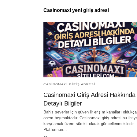
Casinomaxi yeni giriş adresi
CASINOMAXI GIRIŞ ADRESI
Casinomaxi Giriş Adresi Hakkında
Detaylı Bilgiler
Bahis severler için güvenilir erişim kanalları oldukça
önem taşımaktadır. Casinomaxi giriş adresi bu ihtiy
karşılamak üzere sürekli olarak güncellenmektedir.
Platformun…