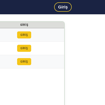
Giriş
GIRIŞ
GİRİŞ
GİRİŞ
GİRİŞ