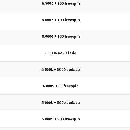
6.500₺ + 150 freespin
5.000₺ + 100 freespin
8.000₺ + 150 freespin
5.000₺ nakit iade
5.050₺ + 500₺ bedava
6.000₺ + 80 freespin
5.000₺ + 500₺ bedava
5.000₺ + 300 freespin