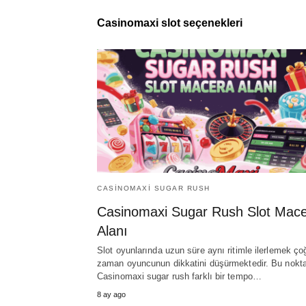
Casinomaxi slot seçenekleri
CASINOMAXI SUGAR RUSH
Casinomaxi Sugar Rush Slot Mac
Alanı
Slot oyunlarında uzun süre aynı ritimle ilerlemek ço
zaman oyuncunun dikkatini düşürmektedir. Bu nokt
Casinomaxi sugar rush farklı bir tempo…
8 ay ago