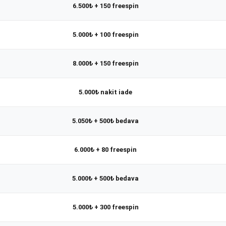
6.500₺ + 150 freespin
5.000₺ + 100 freespin
8.000₺ + 150 freespin
5.000₺ nakit iade
5.050₺ + 500₺ bedava
6.000₺ + 80 freespin
5.000₺ + 500₺ bedava
5.000₺ + 300 freespin