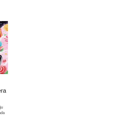
era
ğu
ada