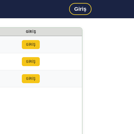
Giriş
GIRIŞ
GİRİŞ
GİRİŞ
GİRİŞ