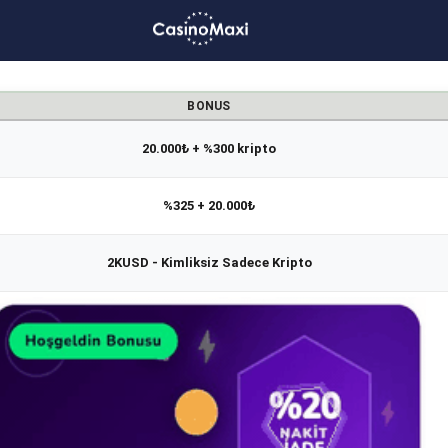
BONUS
20.000₺ + %300 kripto
%325 + 20.000₺
2KUSD - Kimliksiz Sadece Kripto