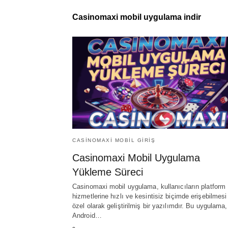
Casinomaxi mobil uygulama indir
CASINOMAXI MOBIL GIRIŞ
Casinomaxi Mobil Uygulama
Yükleme Süreci
Casinomaxi mobil uygulama, kullanıcıların platform
hizmetlerine hızlı ve kesintisiz biçimde erişebilmesi 
özel olarak geliştirilmiş bir yazılımdır. Bu uygulama,
Android…