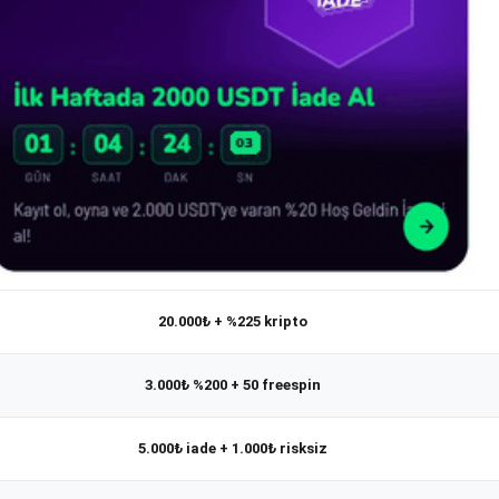
20.000₺ + %225 kripto
3.000₺ %200 + 50 freespin
5.000₺ iade + 1.000₺ risksiz