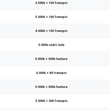
6.500₺ + 150 freespin
5.000₺ + 100 freespin
8.000₺ + 150 freespin
5.000₺ nakit iade
5.050₺ + 500₺ bedava
6.000₺ + 80 freespin
5.000₺ + 500₺ bedava
5.000₺ + 300 freespin