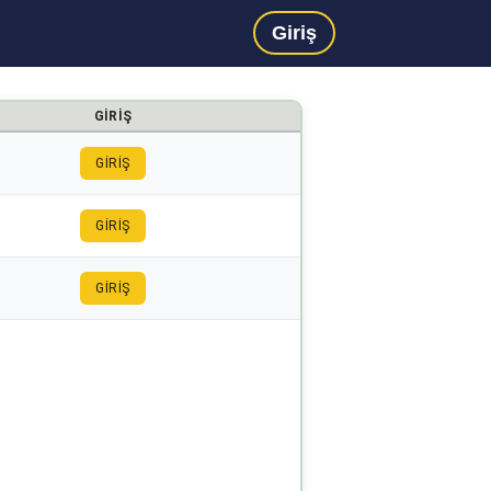
Giriş
GIRIŞ
GİRİŞ
GİRİŞ
GİRİŞ