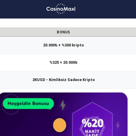
BONUS
20.000₺ + %300 kripto
%325 + 20.000₺
2KUSD - Kimliksiz Sadece Kripto