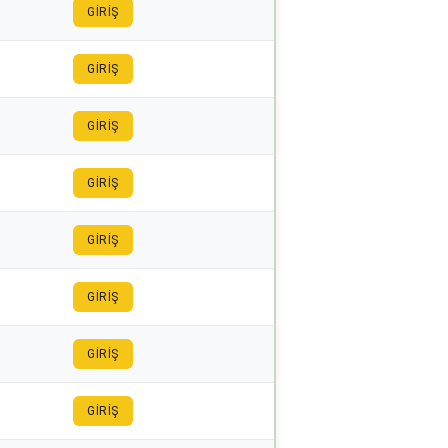
GİRİŞ
GİRİŞ
GİRİŞ
GİRİŞ
GİRİŞ
GİRİŞ
GİRİŞ
GİRİŞ