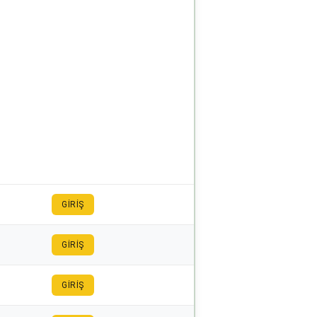
GİRİŞ
GİRİŞ
GİRİŞ