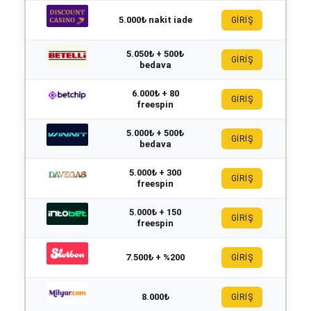
5.000₺ nakit iade
GİRİŞ
5.050₺ + 500₺
GİRİŞ
bedava
6.000₺ + 80
GİRİŞ
freespin
5.000₺ + 500₺
GİRİŞ
bedava
5.000₺ + 300
GİRİŞ
freespin
5.000₺ + 150
GİRİŞ
freespin
7.500₺ + %200
GİRİŞ
8.000₺
GİRİŞ