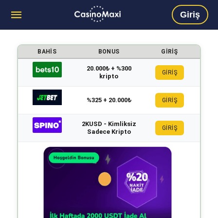
Giriş
BAHIS
BONUS
GIRIŞ
20.000₺ + %300
GİRİŞ
kripto
%325 + 20.000₺
GİRİŞ
2KUSD - Kimliksiz
GİRİŞ
Sadece Kripto