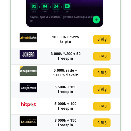
20.000₺ + %225
GİRİŞ
kripto
3.000₺ %200 + 50
GİRİŞ
freespin
5.000₺ iade +
GİRİŞ
1.000₺ risksiz
6.500₺ + 150
GİRİŞ
freespin
5.000₺ + 100
GİRİŞ
freespin
8.000₺ + 150
GİRİŞ
freespin