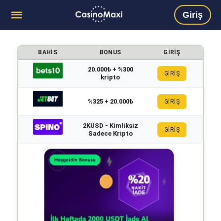
Giriş
BAHIS
BONUS
GIRIŞ
20.000₺ + %300
GİRİŞ
kripto
%325 + 20.000₺
GİRİŞ
2KUSD - Kimliksiz
GİRİŞ
Sadece Kripto