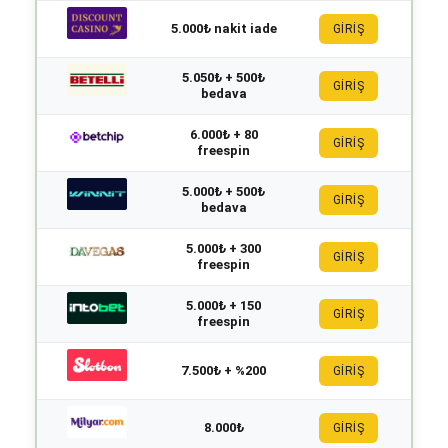
5.000₺ nakit iade
GİRİŞ
5.050₺ + 500₺
GİRİŞ
bedava
6.000₺ + 80
GİRİŞ
freespin
5.000₺ + 500₺
GİRİŞ
bedava
5.000₺ + 300
GİRİŞ
freespin
5.000₺ + 150
GİRİŞ
freespin
7.500₺ + %200
GİRİŞ
8.000₺
GİRİŞ