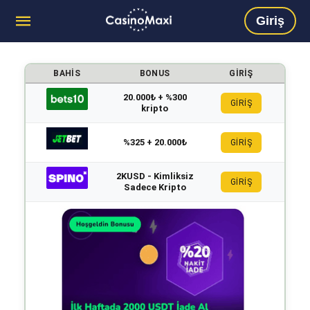
Giriş
BAHIS
BONUS
GIRIŞ
20.000₺ + %300
GİRİŞ
kripto
%325 + 20.000₺
GİRİŞ
2KUSD - Kimliksiz
GİRİŞ
Sadece Kripto