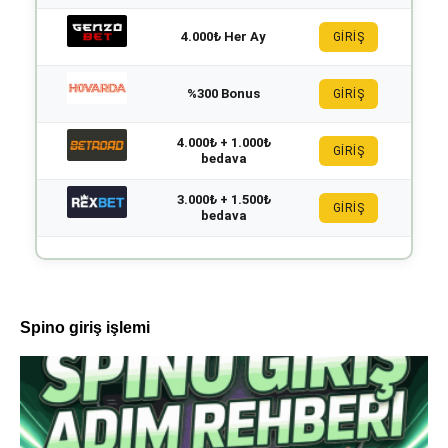
4.000₺ Her Ay
GİRİŞ
%300 Bonus
GİRİŞ
4.000₺ + 1.000₺
GİRİŞ
bedava
3.000₺ + 1.500₺
GİRİŞ
bedava
Spino giriş işlemi