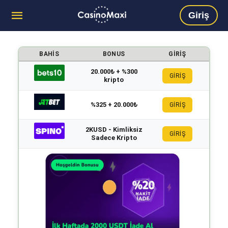
Giriş
BAHIS
BONUS
GIRIŞ
20.000₺ + %300
GİRİŞ
kripto
%325 + 20.000₺
GİRİŞ
2KUSD - Kimliksiz
GİRİŞ
Sadece Kripto