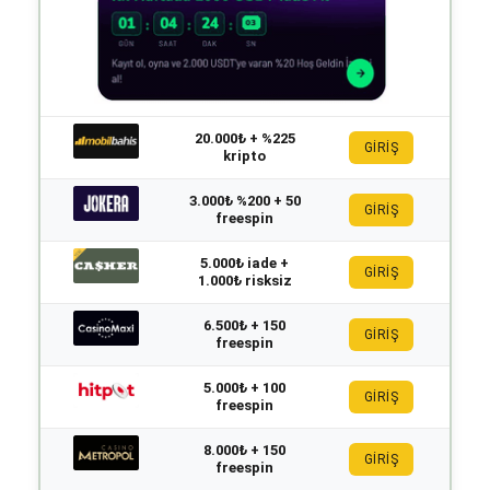
20.000₺ + %225
GİRİŞ
kripto
3.000₺ %200 + 50
GİRİŞ
freespin
5.000₺ iade +
GİRİŞ
1.000₺ risksiz
6.500₺ + 150
GİRİŞ
freespin
5.000₺ + 100
GİRİŞ
freespin
8.000₺ + 150
GİRİŞ
freespin