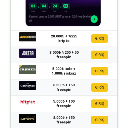
20.000₺ + %225
GİRİŞ
kripto
3.000₺ %200 + 50
GİRİŞ
freespin
5.000₺ iade +
GİRİŞ
1.000₺ risksiz
6.500₺ + 150
GİRİŞ
freespin
5.000₺ + 100
GİRİŞ
freespin
8.000₺ + 150
GİRİŞ
freespin