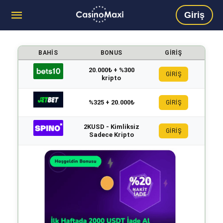
Giriş
BAHIS
BONUS
GIRIŞ
20.000₺ + %300
GİRİŞ
kripto
%325 + 20.000₺
GİRİŞ
2KUSD - Kimliksiz
GİRİŞ
Sadece Kripto