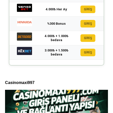
4.000₺ Her Ay
GİRİŞ
%300 Bonus
GİRİŞ
4.000₺ + 1.000₺
GİRİŞ
bedava
3.000₺ + 1.500₺
GİRİŞ
bedava
Casinomaxi997