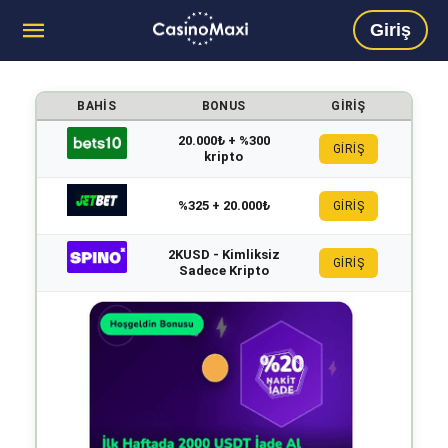
Giriş
BAHIS
BONUS
GIRIŞ
20.000₺ + %300
GİRİŞ
kripto
%325 + 20.000₺
GİRİŞ
2KUSD - Kimliksiz
GİRİŞ
Sadece Kripto