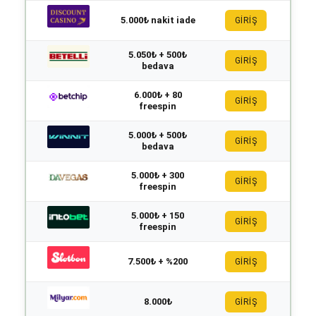
5.000₺ nakit iade
GİRİŞ
5.050₺ + 500₺
GİRİŞ
bedava
6.000₺ + 80
GİRİŞ
freespin
5.000₺ + 500₺
GİRİŞ
bedava
5.000₺ + 300
GİRİŞ
freespin
5.000₺ + 150
GİRİŞ
freespin
7.500₺ + %200
GİRİŞ
8.000₺
GİRİŞ