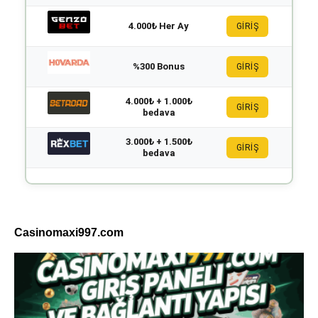
4.000₺ Her Ay
GİRİŞ
%300 Bonus
GİRİŞ
4.000₺ + 1.000₺
GİRİŞ
bedava
3.000₺ + 1.500₺
GİRİŞ
bedava
Casinomaxi997.com