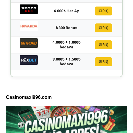
4.000₺ Her Ay
GİRİŞ
%300 Bonus
GİRİŞ
4.000₺ + 1.000₺
GİRİŞ
bedava
3.000₺ + 1.500₺
GİRİŞ
bedava
Casinomaxi996.com