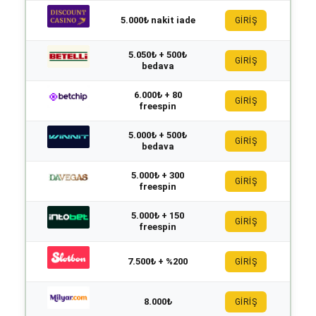
5.000₺ nakit iade
GİRİŞ
5.050₺ + 500₺
GİRİŞ
bedava
6.000₺ + 80
GİRİŞ
freespin
5.000₺ + 500₺
GİRİŞ
bedava
5.000₺ + 300
GİRİŞ
freespin
5.000₺ + 150
GİRİŞ
freespin
7.500₺ + %200
GİRİŞ
8.000₺
GİRİŞ