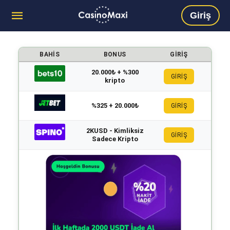
Giriş
BAHIS
BONUS
GIRIŞ
20.000₺ + %300
GİRİŞ
kripto
%325 + 20.000₺
GİRİŞ
2KUSD - Kimliksiz
GİRİŞ
Sadece Kripto