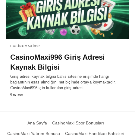
CASINOMAXI996
CasinoMaxi996 Giriş Adresi
Kaynak Bilgisi
Giriş adresi kaynak bilgisi bahis sitesine erişimde hangi
bağlantının esas alındığını net biçimde ortaya koymaktadır.
CasinoMaxi996 için kullanılan giriş adresi…
6 ay ago
Ana Sayfa
CasinoMaxi Spor Bonusları
CasinoMaxi Yatırım Bonusu
CasinoMaxi Handikap Bahisleri