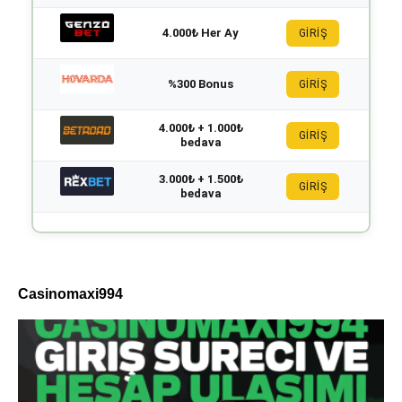
4.000₺ Her Ay
GİRİŞ
%300 Bonus
GİRİŞ
4.000₺ + 1.000₺
GİRİŞ
bedava
3.000₺ + 1.500₺
GİRİŞ
bedava
Casinomaxi994