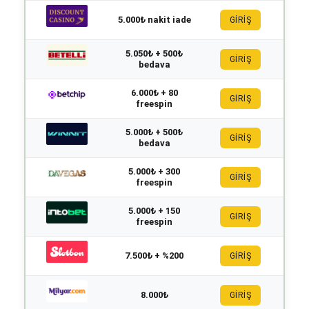
5.000₺ nakit iade
GİRİŞ
5.050₺ + 500₺
GİRİŞ
bedava
6.000₺ + 80
GİRİŞ
freespin
5.000₺ + 500₺
GİRİŞ
bedava
5.000₺ + 300
GİRİŞ
freespin
5.000₺ + 150
GİRİŞ
freespin
7.500₺ + %200
GİRİŞ
8.000₺
GİRİŞ