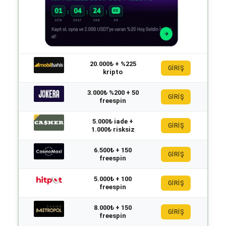
20.000₺ + %225
GİRİŞ
kripto
3.000₺ %200 + 50
GİRİŞ
freespin
5.000₺ iade +
GİRİŞ
1.000₺ risksiz
6.500₺ + 150
GİRİŞ
freespin
5.000₺ + 100
GİRİŞ
freespin
8.000₺ + 150
GİRİŞ
freespin