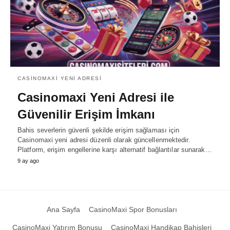
CASINOMAXI YENI ADRESI
Casinomaxi Yeni Adresi ile
Güvenilir Erişim İmkanı
Bahis severlerin güvenli şekilde erişim sağlaması için
Casinomaxi yeni adresi düzenli olarak güncellenmektedir.
Platform, erişim engellerine karşı alternatif bağlantılar sunarak…
9 ay ago
Ana Sayfa
CasinoMaxi Spor Bonusları
CasinoMaxi Yatırım Bonusu
CasinoMaxi Handikap Bahisleri