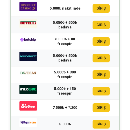
5.000₺ nakit iade
GİRİŞ
5.050₺ + 500₺
GİRİŞ
bedava
6.000₺ + 80
GİRİŞ
freespin
5.000₺ + 500₺
GİRİŞ
bedava
5.000₺ + 300
GİRİŞ
freespin
5.000₺ + 150
GİRİŞ
freespin
7.500₺ + %200
GİRİŞ
8.000₺
GİRİŞ