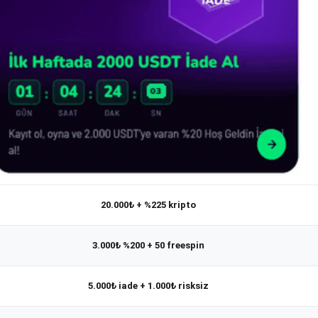
20.000₺ + %225 kripto
3.000₺ %200 + 50 freespin
5.000₺ iade + 1.000₺ risksiz