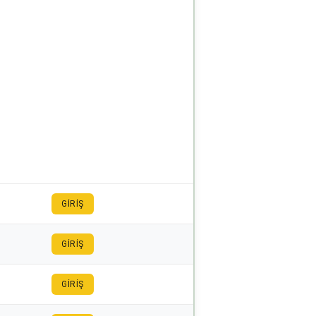
GİRİŞ
GİRİŞ
GİRİŞ