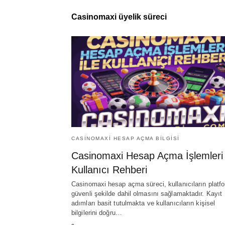
Casinomaxi üyelik süreci
CASINOMAXI HESAP AÇMA BILGISI
Casinomaxi Hesap Açma İşlemleri 
Kullanıcı Rehberi
Casinomaxi hesap açma süreci, kullanıcıların platf
güvenli şekilde dahil olmasını sağlamaktadır. Kayıt
adımları basit tutulmakta ve kullanıcıların kişisel
bilgilerini doğru…