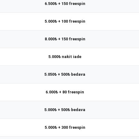
6.500₺ + 150 freespin
5.000₺ + 100 freespin
8.000₺ + 150 freespin
5.000₺ nakit iade
5.050₺ + 500₺ bedava
6.000₺ + 80 freespin
5.000₺ + 500₺ bedava
5.000₺ + 300 freespin