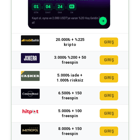
20.000₺ + %225
GİRİŞ
kripto
3.000₺ %200 + 50
GİRİŞ
freespin
5.000₺ iade +
GİRİŞ
1.000₺ risksiz
6.500₺ + 150
GİRİŞ
freespin
5.000₺ + 100
GİRİŞ
freespin
8.000₺ + 150
GİRİŞ
freespin